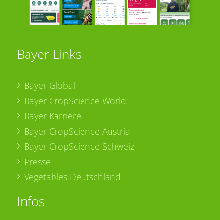
Bayer Links
Bayer Global
Bayer CropScience World
Bayer Karriere
Bayer CropScience Austria
Bayer CropScience Schweiz
Presse
Vegetables Deutschland
Infos