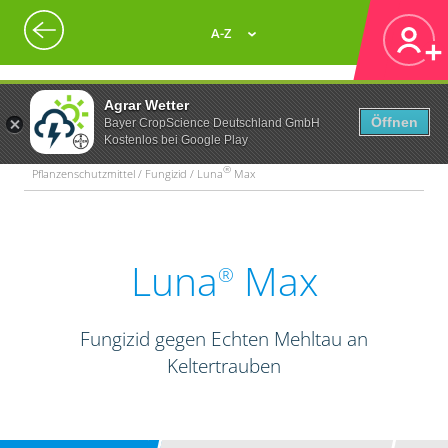
A-Z
Agrar Wetter
Öffnen
Bayer CropScience Deutschland GmbH
Kostenlos bei Google Play
®
Pflanzenschutzmittel / Fungizid / Luna
Max
Luna
Max
®
Fungizid gegen Echten Mehltau an
Keltertrauben