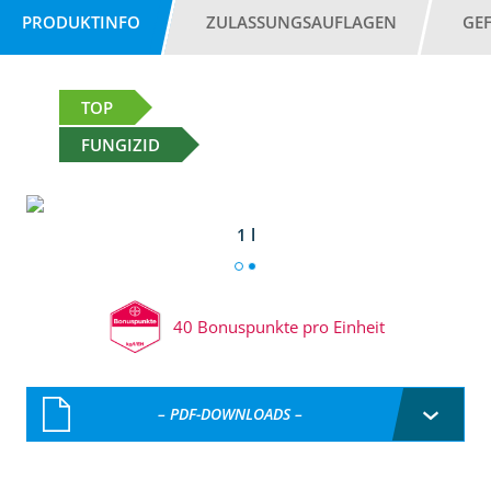
PRODUKTINFO
ZULASSUNGSAUFLAGEN
GE
TOP
FUNGIZID
1 l
40 Bonuspunkte pro Einheit
– PDF-DOWNLOADS –