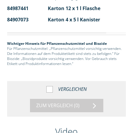
84987441
Karton 12 x 1 l Flasche
60
84907073
Karton 4 x 5 l Kanister
40
Wichtiger Hinweis für Pflanzenschutzmittel und Biozide
Für Pflanzenschutzmittel: „Pflanzenschutzmittel vorsichtig verwenden.
Die Informationen auf dem Produktetikett sind stets zu befolgen.“ Für
Biozide: „Biozidprodukte vorsichtig verwenden. Vor Gebrauch stets
Etikett und Produktinformationen lesen.“
VERGLEICHEN
ZUM VERGLEICH
(0)
Video