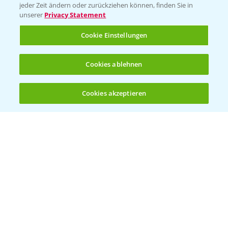
jeder Zeit ändern oder zurückziehen können, finden Sie in
Sammelstellen und Termine
unserer
Privacy Statement
Cookie Einstellungen
Kontakt & Notfall
Cookies ablehnen
Beratung auf WhatsApp
T.
+49 (0)174 346 564 1
Cookies akzeptieren
Öffnen
Bis zu 4 Produkte vergleichen:
(noch 4)
KONTAKT
Hilfe in Notfällen
T.
+49 (0)214/30-20220