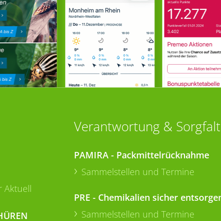
Verantwortung & Sorgfalt
PAMIRA - Packmittelrücknahme
Sammelstellen und Termine
 Aktuell
PRE - Chemikalien sicher entsorge
Sammelstellen und Termine
HÜREN