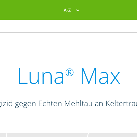
A-Z
Luna
Max
®
izid gegen Echten Mehltau an Keltertr