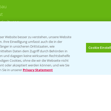
bau
ut
rkulturen
er Website besser zu verstehen, unsere Website
 Ihre Einwilligung umfasst auch die in der
nger in unsicheren Drittstaaten, wie
Cookie Einste
mittelten Daten dem Zugriff durch Behörden in
gen und dagegen keine wirksamen Rechtsbehelfe
digen Cookies, ohne die wir die Webseite nicht
Folgen Sie uns
nt oder akzeptiert werden können, und wie Sie
Bis zu 4 Produkte vergleichen:
(noch 4)
n Sie in unserer
Privacy Statement