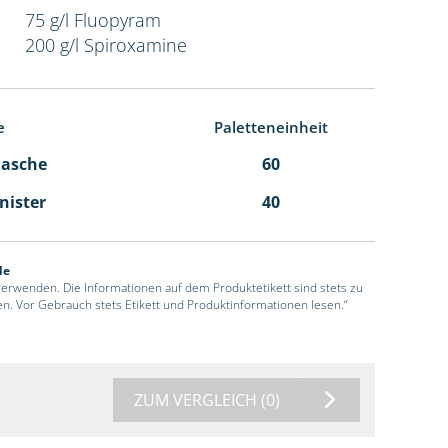
75 g/l Fluopyram
200 g/l Spiroxamine
e
Paletteneinheit
Flasche
60
anister
40
de
 verwenden. Die Informationen auf dem Produktetikett sind stets zu
en. Vor Gebrauch stets Etikett und Produktinformationen lesen.“
ZUM VERGLEICH
(0)