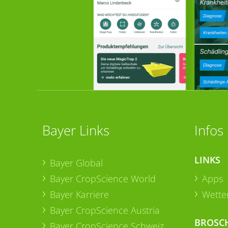
Bayer Links
Infos
LINKS
Bayer Global
Bayer CropScience World
Apps
Bayer Karriere
Wetter
Bayer CropScience Austria
BROSC
Bayer CropScience Schweiz