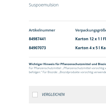
Suspoemulsion
Artikelnummer
Verpackungsgröß
84987441
Karton 12 x 1 l 
84907073
Karton 4 x 5 l K
Wichtiger Hinweis für Pflanzenschutzmittel und Biozi
Für Pflanzenschutzmittel: „Pflanzenschutzmittel vorsichtig
befolgen.“ Für Biozide: „Biozidprodukte vorsichtig verwend
VERGLEICHEN