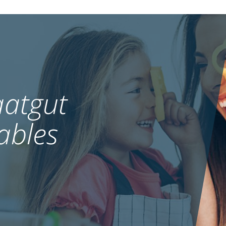
atgut
ables