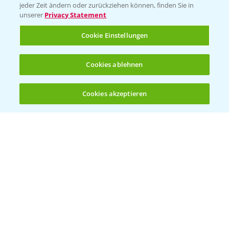
jeder Zeit ändern oder zurückziehen können, finden Sie in
Sammelstellen und Termine
unserer
Privacy Statement
Cookie Einstellungen
Kontakt & Notfall
Cookies ablehnen
Beratung auf WhatsApp
T.
+49 (0)174 346 564 1
Cookies akzeptieren
Öffnen
Bis zu 4 Produkte vergleichen:
(noch 4)
KONTAKT
Hilfe in Notfällen
T.
+49 (0)214/30-20220