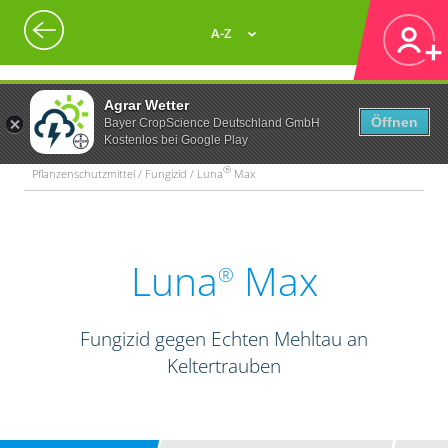
A-Z
Agrar Wetter
Öffnen
Bayer CropScience Deutschland GmbH
Kostenlos bei Google Play
®
Pflanzenschutzmittel / Fungizid / Luna
Max
Luna
Max
®
Fungizid gegen Echten Mehltau an
Keltertrauben