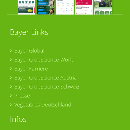
Bayer Links
Bayer Global
Bayer CropScience World
Bayer Karriere
Bayer CropScience Austria
Bayer CropScience Schweiz
Presse
Vegetables Deutschland
Infos