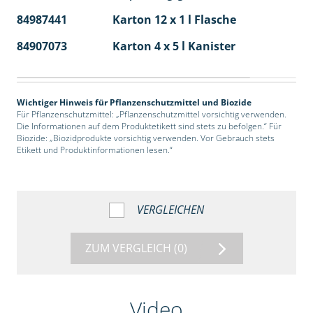
84987441
Karton 12 x 1 l Flasche
60
84907073
Karton 4 x 5 l Kanister
40
Wichtiger Hinweis für Pflanzenschutzmittel und Biozide
Für Pflanzenschutzmittel: „Pflanzenschutzmittel vorsichtig verwenden.
Die Informationen auf dem Produktetikett sind stets zu befolgen.“ Für
Biozide: „Biozidprodukte vorsichtig verwenden. Vor Gebrauch stets
Etikett und Produktinformationen lesen.“
VERGLEICHEN
ZUM VERGLEICH
(0)
Video