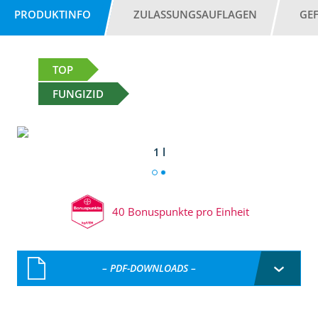
PRODUKTINFO
ZULASSUNGSAUFLAGEN
GE
TOP
FUNGIZID
1 l
40 Bonuspunkte pro Einheit
– PDF-DOWNLOADS –