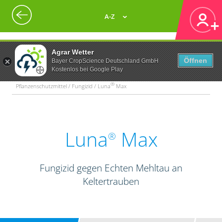
A-Z
Agrar Wetter
Öffnen
Bayer CropScience Deutschland GmbH
Kostenlos bei Google Play
®
Pflanzenschutzmittel / Fungizid / Luna
Max
Luna
Max
®
Fungizid gegen Echten Mehltau an
Keltertrauben