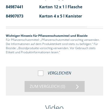
84987441
Karton 12 x 1 l Flasche
60
84907073
Karton 4 x 5 l Kanister
40
Wichtiger Hinweis für Pflanzenschutzmittel und Biozide
Für Pflanzenschutzmittel: „Pflanzenschutzmittel vorsichtig verwenden.
Die Informationen auf dem Produktetikett sind stets zu befolgen.“ Für
Biozide: „Biozidprodukte vorsichtig verwenden. Vor Gebrauch stets
Etikett und Produktinformationen lesen.“
VERGLEICHEN
ZUM VERGLEICH
(0)
Video