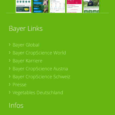
Bayer Links
Bayer Global
Bayer CropScience World
Bayer Karriere
Bayer CropScience Austria
Bayer CropScience Schweiz
Presse
Vegetables Deutschland
Infos