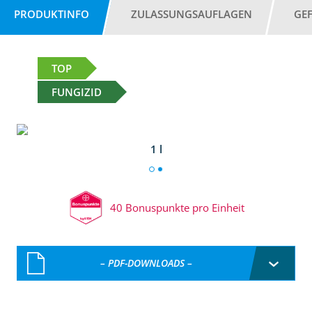
PRODUKTINFO
ZULASSUNGSAUFLAGEN
GE
TOP
FUNGIZID
1 l
40 Bonuspunkte pro Einheit
– PDF-DOWNLOADS –