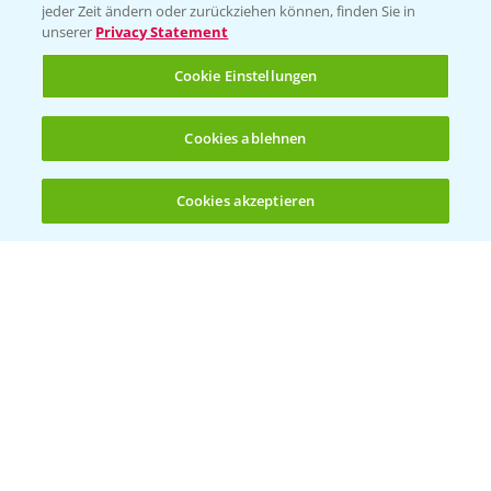
jeder Zeit ändern oder zurückziehen können, finden Sie in
Sammelstellen und Termine
unserer
Privacy Statement
Cookie Einstellungen
Kontakt & Notfall
Cookies ablehnen
Beratung auf WhatsApp
T.
+49 (0)174 346 564 1
Cookies akzeptieren
Öffnen
Bis zu 4 Produkte vergleichen:
(noch 4)
KONTAKT
Hilfe in Notfällen
T.
+49 (0)214/30-20220