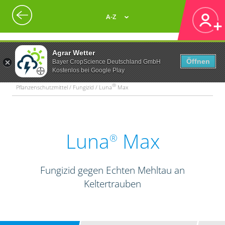
A-Z
Agrar Wetter
Öffnen
Bayer CropScience Deutschland GmbH
Kostenlos bei Google Play
®
Pflanzenschutzmittel / Fungizid / Luna
Max
Luna
Max
®
Fungizid gegen Echten Mehltau an
Keltertrauben