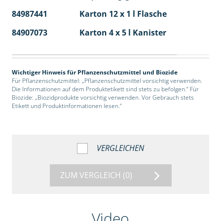
84987441
Karton 12 x 1 l Flasche
60
84907073
Karton 4 x 5 l Kanister
40
Wichtiger Hinweis für Pflanzenschutzmittel und Biozide
Für Pflanzenschutzmittel: „Pflanzenschutzmittel vorsichtig verwenden.
Die Informationen auf dem Produktetikett sind stets zu befolgen.“ Für
Biozide: „Biozidprodukte vorsichtig verwenden. Vor Gebrauch stets
Etikett und Produktinformationen lesen.“
VERGLEICHEN
ZUM VERGLEICH
(0)
Video