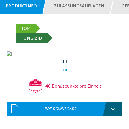
PRODUKTINFO
ZULASSUNGSAUFLAGEN
GE
TOP
FUNGIZID
1 l
40 Bonuspunkte pro Einheit
– PDF-DOWNLOADS –