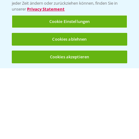
jeder Zeit ändern oder zurückziehen können, finden Sie in
Sammelstellen und Termine
unserer
Privacy Statement
Cookie Einstellungen
Kontakt & Notfall
Cookies ablehnen
Beratung auf WhatsApp
T.
+49 (0)174 346 564 1
Cookies akzeptieren
Öffnen
Bis zu 4 Produkte vergleichen:
(noch 4)
KONTAKT
Hilfe in Notfällen
T.
+49 (0)214/30-20220