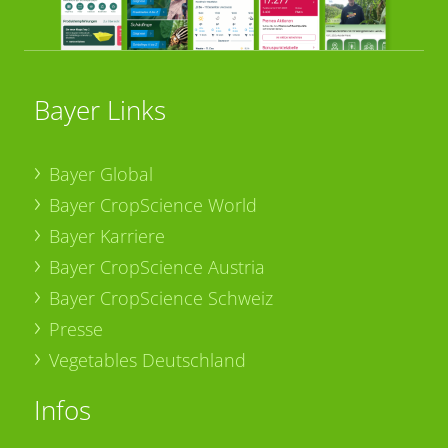
Bayer Links
Bayer Global
Bayer CropScience World
Bayer Karriere
Bayer CropScience Austria
Bayer CropScience Schweiz
Presse
Vegetables Deutschland
Infos