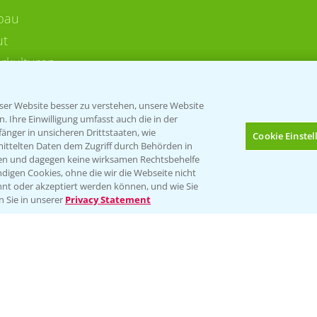
bau
ut
rkulturen
er Website besser zu verstehen, unsere Website
 Ihre Einwilligung umfasst auch die in der
nger in unsicheren Drittstaaten, wie
Cookie Einste
mittelten Daten dem Zugriff durch Behörden in
gen und dagegen keine wirksamen Rechtsbehelfe
digen Cookies, ohne die wir die Webseite nicht
Folgen Sie uns
nt oder akzeptiert werden können, und wie Sie
Bis zu 4 Produkte vergleichen:
(noch 4)
n Sie in unserer
Privacy Statement