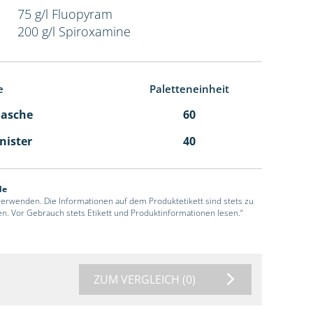
75 g/l Fluopyram
200 g/l Spiroxamine
e
Paletteneinheit
Flasche
60
anister
40
de
 verwenden. Die Informationen auf dem Produktetikett sind stets zu
en. Vor Gebrauch stets Etikett und Produktinformationen lesen.“
ZUM VERGLEICH
(0)