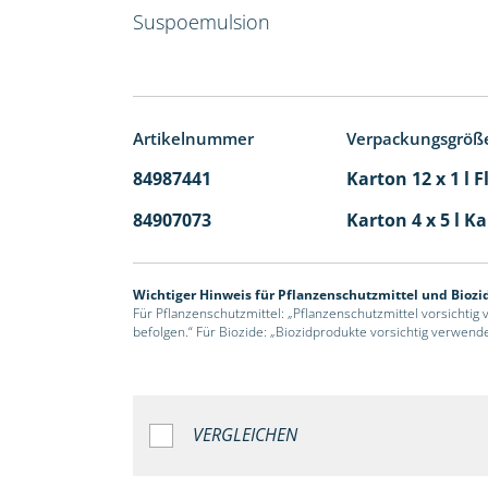
Suspoemulsion
Artikelnummer
Verpackungsgröß
84987441
Karton 12 x 1 l 
84907073
Karton 4 x 5 l K
Wichtiger Hinweis für Pflanzenschutzmittel und Biozi
Für Pflanzenschutzmittel: „Pflanzenschutzmittel vorsichtig
befolgen.“ Für Biozide: „Biozidprodukte vorsichtig verwend
VERGLEICHEN