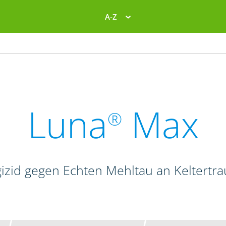
A-Z
Luna
Max
®
izid gegen Echten Mehltau an Keltertr