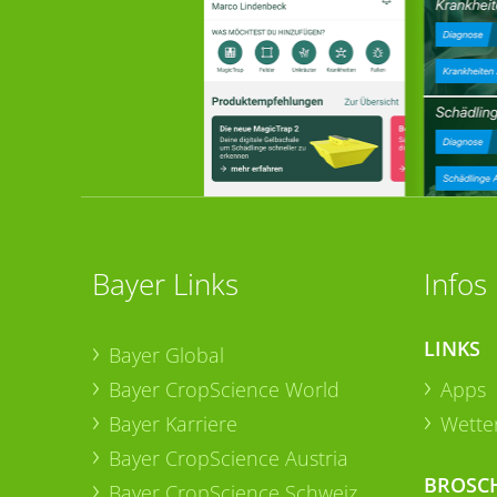
Bayer Links
Infos
LINKS
Bayer Global
Bayer CropScience World
Apps
Bayer Karriere
Wetter
Bayer CropScience Austria
BROSC
Bayer CropScience Schweiz