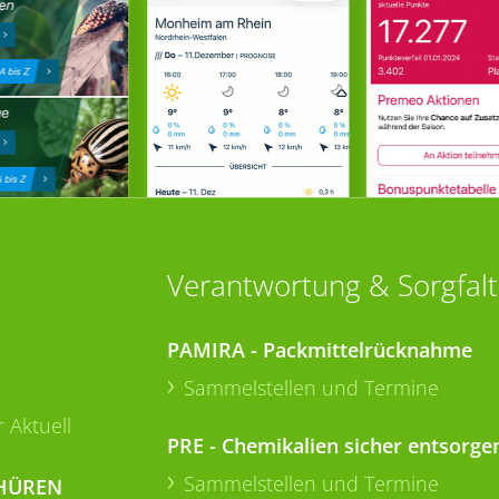
Verantwortung & Sorgfalt
PAMIRA - Packmittelrücknahme
Sammelstellen und Termine
 Aktuell
PRE - Chemikalien sicher entsorge
Sammelstellen und Termine
HÜREN