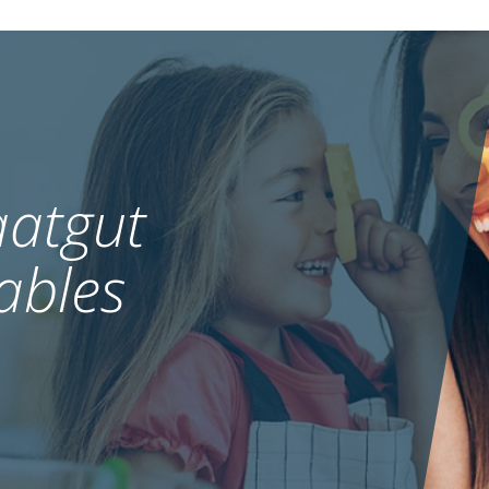
atgut
ables