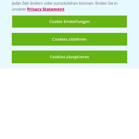
jeder Zeit ändern oder zurückziehen können, finden Sie in
Sammelstellen und Termine
unserer
Privacy Statement
Cookie Einstellungen
Kontakt & Notfall
Cookies ablehnen
Beratung auf WhatsApp
T.
+49 (0)174 346 564 1
Cookies akzeptieren
Öffnen
Bis zu 4 Produkte vergleichen:
(noch 4)
KONTAKT
Hilfe in Notfällen
T.
+49 (0)214/30-20220