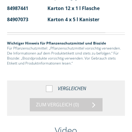
84987441
Karton 12 x 1 l Flasche
60
84907073
Karton 4 x 5 l Kanister
40
Wichtiger Hinweis für Pflanzenschutzmittel und Biozide
Für Pflanzenschutzmittel: „Pflanzenschutzmittel vorsichtig verwenden.
Die Informationen auf dem Produktetikett sind stets zu befolgen.“ Für
Biozide: „Biozidprodukte vorsichtig verwenden. Vor Gebrauch stets
Etikett und Produktinformationen lesen.“
VERGLEICHEN
ZUM VERGLEICH
(0)
Video