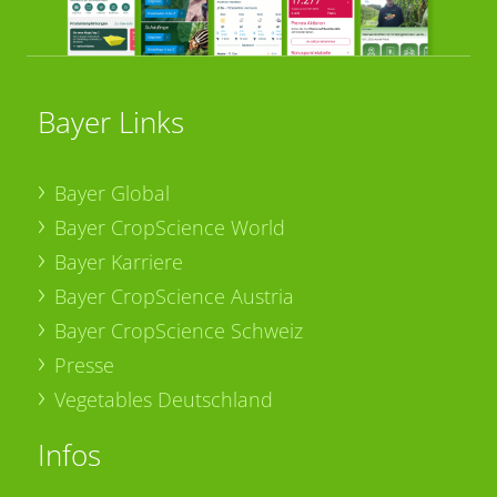
Bayer Links
Bayer Global
Bayer CropScience World
Bayer Karriere
Bayer CropScience Austria
Bayer CropScience Schweiz
Presse
Vegetables Deutschland
Infos