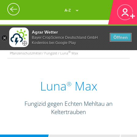
A-Z
Agrar Wetter
Öffnen
Bayer CropScience Deutschland GmbH
Kostenlos bei Google Play
®
Pflanzenschutzmittel / Fungizid / Luna
Max
Luna
Max
®
Fungizid gegen Echten Mehltau an
Keltertrauben