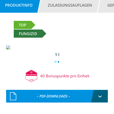
PRODUKTINFO
ZULASSUNGSAUFLAGEN
GE
TOP
FUNGIZID
1 l
40 Bonuspunkte pro Einheit
– PDF-DOWNLOADS –