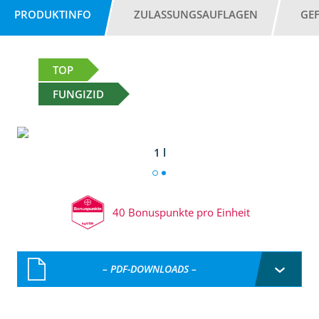
PRODUKTINFO
ZULASSUNGSAUFLAGEN
GE
TOP
FUNGIZID
1 l
40 Bonuspunkte pro Einheit
– PDF-DOWNLOADS –