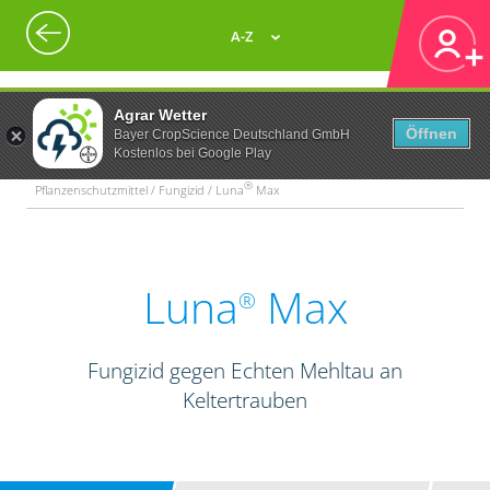
A-Z
Agrar Wetter
Öffnen
Bayer CropScience Deutschland GmbH
Kostenlos bei Google Play
®
Pflanzenschutzmittel / Fungizid / Luna
Max
Luna
Max
®
Fungizid gegen Echten Mehltau an
Keltertrauben