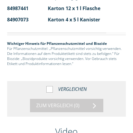
84987441
Karton 12 x 1 l Flasche
60
84907073
Karton 4 x 5 l Kanister
40
Wichtiger Hinweis für Pflanzenschutzmittel und Biozide
Für Pflanzenschutzmittel: „Pflanzenschutzmittel vorsichtig verwenden.
Die Informationen auf dem Produktetikett sind stets zu befolgen.“ Für
Biozide: „Biozidprodukte vorsichtig verwenden. Vor Gebrauch stets
Etikett und Produktinformationen lesen.“
VERGLEICHEN
ZUM VERGLEICH
(0)
Video