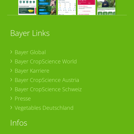
Bayer Links
Bayer Global
Bayer CropScience World
Bayer Karriere
Bayer CropScience Austria
Bayer CropScience Schweiz
Presse
Vegetables Deutschland
Infos