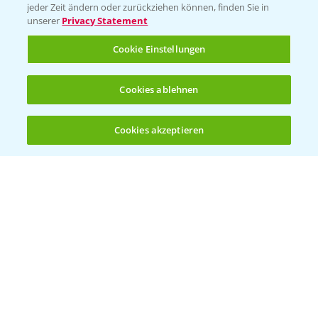
jeder Zeit ändern oder zurückziehen können, finden Sie in
Sammelstellen und Termine
unserer
Privacy Statement
Cookie Einstellungen
Kontakt & Notfall
Cookies ablehnen
Beratung auf WhatsApp
T.
+49 (0)174 346 564 1
Cookies akzeptieren
Öffnen
Bis zu 4 Produkte vergleichen:
(noch 4)
KONTAKT
Hilfe in Notfällen
T.
+49 (0)214/30-20220