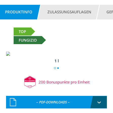
PRODUKTINFO
ZULASSUNGSAUFLAGEN
GE
TOP
FUNGIZID
1 l
200 Bonuspunkte pro Einheit
– PDF-DOWNLOADS –