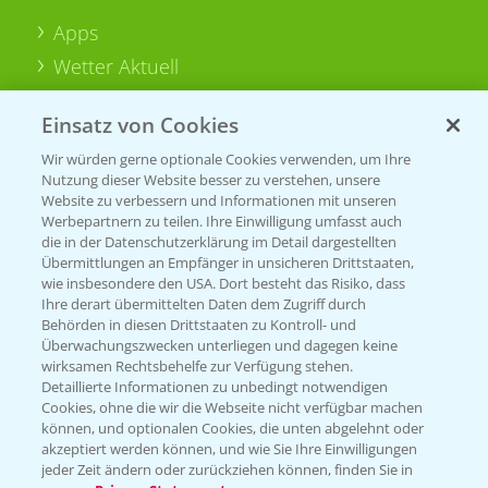
Apps
Wetter Aktuell
Einsatz von Cookies
BROSCHÜREN
Wir würden gerne optionale Cookies verwenden, um Ihre
Ackerbau
Nutzung dieser Website besser zu verstehen, unsere
Saatgut
Website zu verbessern und Informationen mit unseren
Werbepartnern zu teilen. Ihre Einwilligung umfasst auch
Sonderkulturen
die in der Datenschutzerklärung im Detail dargestellten
Übermittlungen an Empfänger in unsicheren Drittstaaten,
Verantwortung & Sorgfalt
wie insbesondere den USA. Dort besteht das Risiko, dass
Ihre derart übermittelten Daten dem Zugriff durch
Behörden in diesen Drittstaaten zu Kontroll- und
Überwachungszwecken unterliegen und dagegen keine
PAMIRA - Packmittelrücknahme
wirksamen Rechtsbehelfe zur Verfügung stehen.
Sammelstellen und Termine
Detaillierte Informationen zu unbedingt notwendigen
Cookies, ohne die wir die Webseite nicht verfügbar machen
können, und optionalen Cookies, die unten abgelehnt oder
PRE - Chemikalien sicher entsorgen
akzeptiert werden können, und wie Sie Ihre Einwilligungen
jeder Zeit ändern oder zurückziehen können, finden Sie in
Sammelstellen und Termine