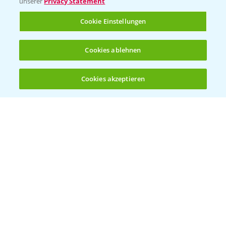
unserer
Privacy Statement
Cookie Einstellungen
Kontakt & Notfall
Cookies ablehnen
Beratung auf WhatsApp
T.
+49 (0)174 346 564 1
Cookies akzeptieren
Öffnen
Bis zu 4 Produkte vergleichen:
(noch 4)
KONTAKT
Hilfe in Notfällen
T.
+49 (0)214/30-20220