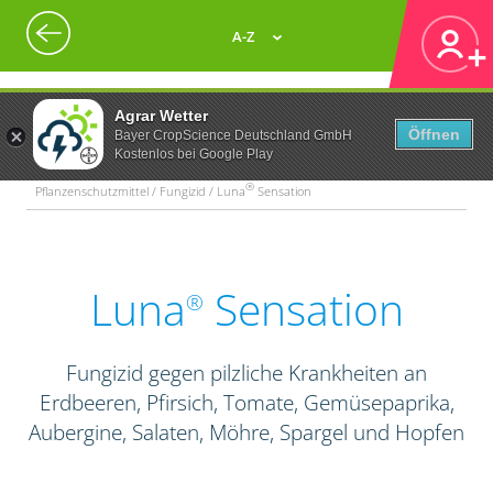
A-Z
Agrar Wetter
Öffnen
Bayer CropScience Deutschland GmbH
Kostenlos bei Google Play
®
Pflanzenschutzmittel / Fungizid / Luna
Sensation
Luna
Sensation
®
Fungizid gegen pilzliche Krankheiten an
Erdbeeren, Pfirsich, Tomate, Gemüsepaprika,
Aubergine, Salaten, Möhre, Spargel und Hopfen