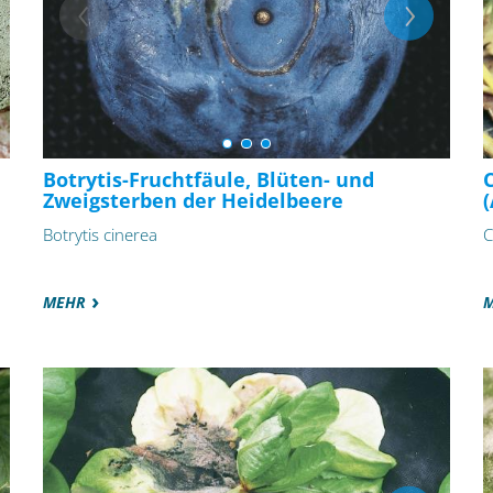
Botrytis-Fruchtfäule, Blüten- und
Zweigsterben der Heidelbeere
Botrytis cinerea
C
MEHR