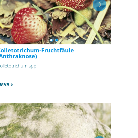
Colletotrichum-Fruchtfäule
(Anthraknose)
olletotrichum spp.
MEHR