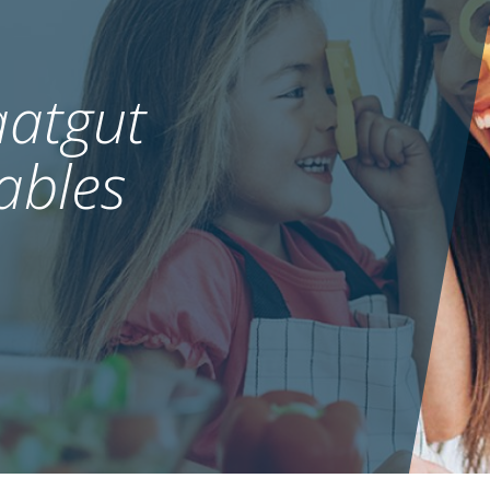
atgut
ables