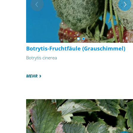
Botrytis-Fruchtfäule (Grauschimmel)
Botrytis cinerea
MEHR