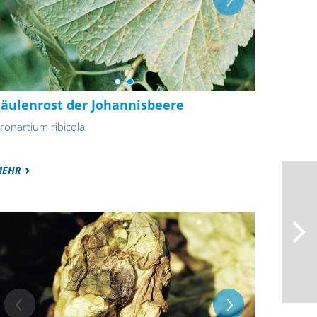
Säulenrost der Johannisbeere
ronartium ribicola
MEHR