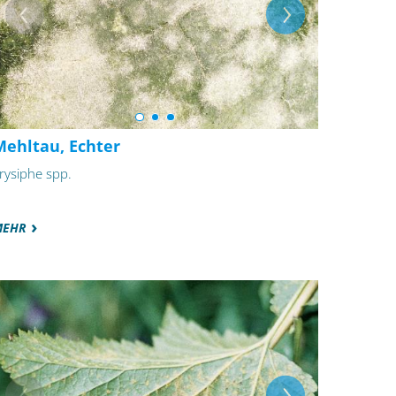
Mehltau, Echter
rysiphe spp.
MEHR