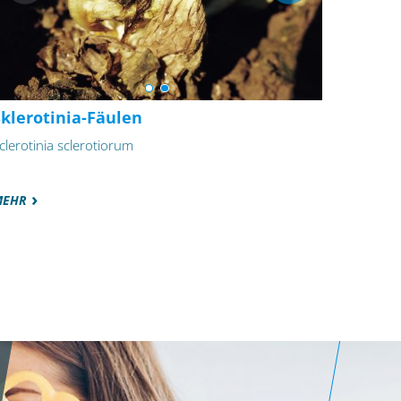
Sklerotinia-Fäulen
clerotinia sclerotiorum
MEHR