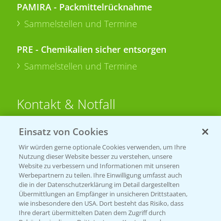
PAMIRA - Packmittelrücknahme
Sammelstellen und Termine
PRE - Chemikalien sicher entsorgen
Sammelstellen und Termine
Kontakt & Notfall
Einsatz von Cookies
Beratung auf WhatsApp
T.
+49 (0)174 346 564 1
Wir würden gerne optionale Cookies verwenden, um Ihre
Nutzung dieser Website besser zu verstehen, unsere
Website zu verbessern und Informationen mit unseren
KONTAKT
Werbepartnern zu teilen. Ihre Einwilligung umfasst auch
die in der Datenschutzerklärung im Detail dargestellten
Übermittlungen an Empfänger in unsicheren Drittstaaten,
Hilfe in Notfällen
wie insbesondere den USA. Dort besteht das Risiko, dass
Ihre derart übermittelten Daten dem Zugriff durch
T.
+49 (0)214/30-20220