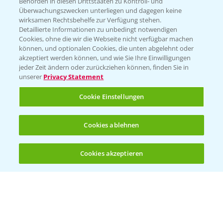
Behörden in diesen Drittstaaten zu Kontroll- und
Überwachungszwecken unterliegen und dagegen keine
wirksamen Rechtsbehelfe zur Verfügung stehen.
Detaillierte Informationen zu unbedingt notwendigen
Cookies, ohne die wir die Webseite nicht verfügbar machen
können, und optionalen Cookies, die unten abgelehnt oder
akzeptiert werden können, und wie Sie Ihre Einwilligungen
jeder Zeit ändern oder zurückziehen können, finden Sie in
Folgen Sie uns
unserer
Privacy Statement
Cookie Einstellungen
Cookies ablehnen
Cookies akzeptieren
Allgemeine Nutzungsbedingungen
Datenschutzerklärung
Impressum
Gebrauchshinweise
© Bayer CropScience Deutschland GmbH