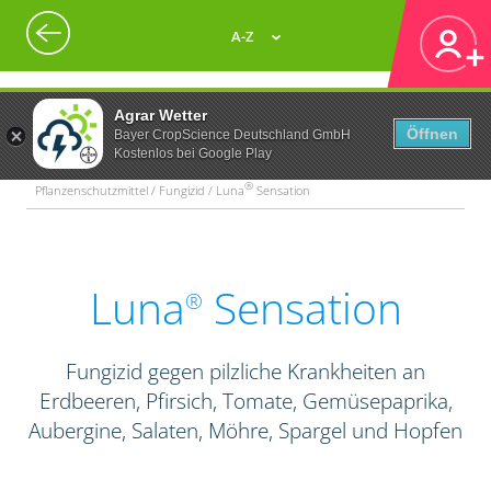
A-Z
Agrar Wetter
Öffnen
Bayer CropScience Deutschland GmbH
Kostenlos bei Google Play
®
Pflanzenschutzmittel / Fungizid / Luna
Sensation
Luna
Sensation
®
Fungizid gegen pilzliche Krankheiten an
Erdbeeren, Pfirsich, Tomate, Gemüsepaprika,
Aubergine, Salaten, Möhre, Spargel und Hopfen