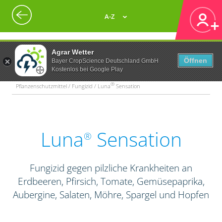
A-Z
Agrar Wetter
Öffnen
Bayer CropScience Deutschland GmbH
Kostenlos bei Google Play
®
Pflanzenschutzmittel / Fungizid / Luna
Sensation
Luna
Sensation
®
Fungizid gegen pilzliche Krankheiten an
Erdbeeren, Pfirsich, Tomate, Gemüsepaprika,
Aubergine, Salaten, Möhre, Spargel und Hopfen