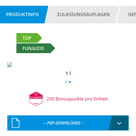
PRODUKTINFO
ZULASSUNGSAUFLAGEN
GE
TOP
FUNGIZID
1 l
200 Bonuspunkte pro Einheit
– PDF-DOWNLOADS –