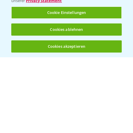
unserer
Privacy Statement
Cookie Einstellungen
Kontakt & Notfall
Cookies ablehnen
Beratung auf WhatsApp
T.
+49 (0)174 346 564 1
Cookies akzeptieren
Öffnen
Bis zu 4 Produkte vergleichen:
(noch 4)
KONTAKT
Hilfe in Notfällen
T.
+49 (0)214/30-20220