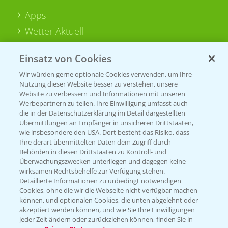
Apps
Wetter Aktuell
Einsatz von Cookies
BROSCHÜREN
Wir würden gerne optionale Cookies verwenden, um Ihre
Ackerbau
Nutzung dieser Website besser zu verstehen, unsere
Saatgut
Website zu verbessern und Informationen mit unseren
Werbepartnern zu teilen. Ihre Einwilligung umfasst auch
Sonderkulturen
die in der Datenschutzerklärung im Detail dargestellten
Übermittlungen an Empfänger in unsicheren Drittstaaten,
Verantwortung & Sorgfalt
wie insbesondere den USA. Dort besteht das Risiko, dass
Ihre derart übermittelten Daten dem Zugriff durch
Behörden in diesen Drittstaaten zu Kontroll- und
Überwachungszwecken unterliegen und dagegen keine
PAMIRA - Packmittelrücknahme
wirksamen Rechtsbehelfe zur Verfügung stehen.
Sammelstellen und Termine
Detaillierte Informationen zu unbedingt notwendigen
Cookies, ohne die wir die Webseite nicht verfügbar machen
können, und optionalen Cookies, die unten abgelehnt oder
PRE - Chemikalien sicher entsorgen
akzeptiert werden können, und wie Sie Ihre Einwilligungen
jeder Zeit ändern oder zurückziehen können, finden Sie in
Sammelstellen und Termine