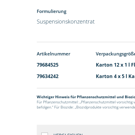
Formulierung
Suspensionskonzentrat
Artikelnummer
Verpackungsgröß
79684525
Karton 12 x 1 l 
79634242
Karton 4 x 5 l K
Wichtiger Hinweis für Pflanzenschutzmittel und Biozi
Für Pflanzenschutzmittel: „Pflanzenschutzmittel vorsichtig
befolgen.“ Für Biozide: „Biozidprodukte vorsichtig verwend