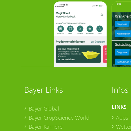
Bayer Links
Infos
LINKS
Bayer Global
Bayer CropScience World
Apps
Bayer Karriere
Wetter