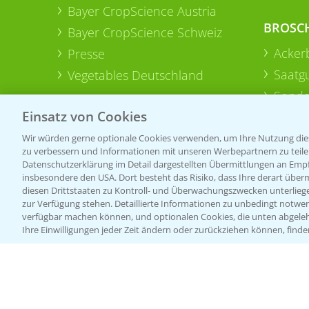
Bayer CropScience Austria
BROSC
Bayer CropScience Schweiz
Acker
Presse
Saatg
Vegetables Deutschland
Sonde
Einsatz von Cookies
Wir würden gerne optionale Cookies verwenden, um Ihre Nutzung dies
zu verbessern und Informationen mit unseren Werbepartnern zu teilen.
Datenschutzerklärung im Detail dargestellten Übermittlungen an Empfä
insbesondere den USA. Dort besteht das Risiko, dass Ihre derart über
diesen Drittstaaten zu Kontroll- und Überwachungszwecken unterlie
zur Verfügung stehen. Detaillierte Informationen zu unbedingt notwen
verfügbar machen können, und optionalen Cookies, die unten abgeleh
Ihre Einwilligungen jeder Zeit ändern oder zurückziehen können, finde