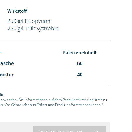
Wirkstoff
250 g/l Fluopyram
250 g/l Trifloxystrobin
e
Paletteneinheit
Flasche
60
anister
40
de
 verwenden. Die Informationen auf dem Produktetikett sind stets zu
en. Vor Gebrauch stets Etikett und Produktinformationen lesen.“