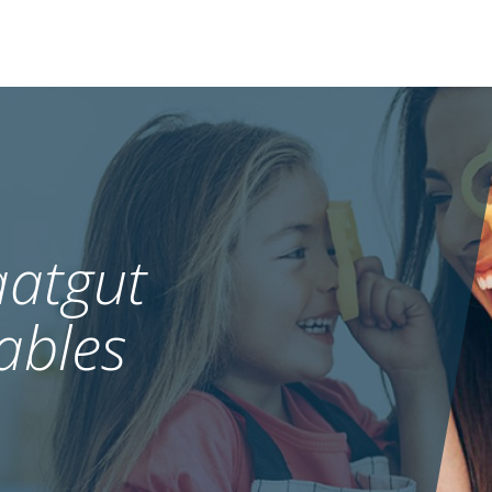
atgut
ables