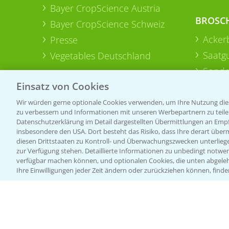
Bayer CropScience Austria
BROSC
Bayer CropScience Schweiz
Acker
Presse
Saatg
Vegetables Deutschland
Sonde
Einsatz von Cookies
Wir würden gerne optionale Cookies verwenden, um Ihre Nutzung dies
zu verbessern und Informationen mit unseren Werbepartnern zu teilen.
Datenschutzerklärung im Detail dargestellten Übermittlungen an Empfä
insbesondere den USA. Dort besteht das Risiko, dass Ihre derart über
diesen Drittstaaten zu Kontroll- und Überwachungszwecken unterlie
zur Verfügung stehen. Detaillierte Informationen zu unbedingt notwen
verfügbar machen können, und optionalen Cookies, die unten abgeleh
Ihre Einwilligungen jeder Zeit ändern oder zurückziehen können, finde