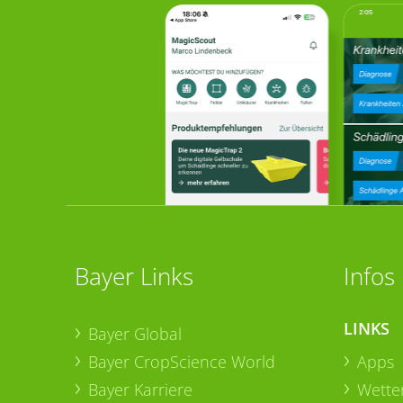
Bayer Links
Infos
LINKS
Bayer Global
Bayer CropScience World
Apps
Bayer Karriere
Wetter