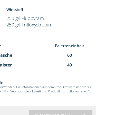
Wirkstoff
250 g/l Fluopyram
250 g/l Trifloxystrobin
e
Paletteneinheit
Flasche
60
anister
40
de
 verwenden. Die Informationen auf dem Produktetikett sind stets zu
en. Vor Gebrauch stets Etikett und Produktinformationen lesen.“