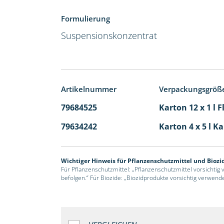
Formulierung
Suspensionskonzentrat
Artikelnummer
Verpackungsgröß
79684525
Karton 12 x 1 l 
79634242
Karton 4 x 5 l K
Wichtiger Hinweis für Pflanzenschutzmittel und Biozi
Für Pflanzenschutzmittel: „Pflanzenschutzmittel vorsichtig
befolgen.“ Für Biozide: „Biozidprodukte vorsichtig verwend