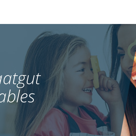
atgut
ables