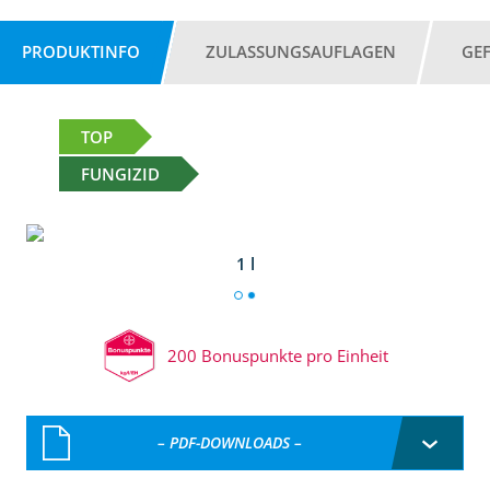
PRODUKTINFO
ZULASSUNGSAUFLAGEN
GE
TOP
FUNGIZID
1 l
200 Bonuspunkte pro Einheit
– PDF-DOWNLOADS –