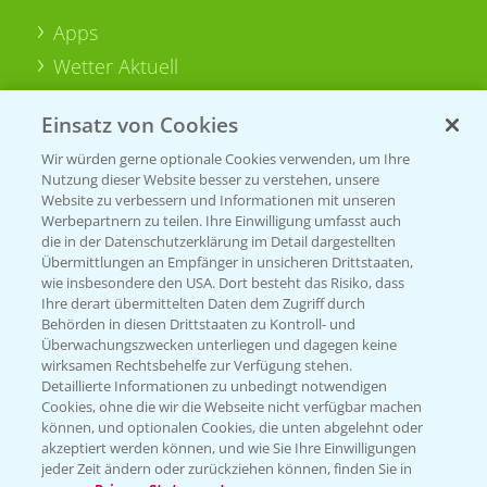
Apps
Wetter Aktuell
Einsatz von Cookies
BROSCHÜREN
Wir würden gerne optionale Cookies verwenden, um Ihre
Ackerbau
Nutzung dieser Website besser zu verstehen, unsere
Saatgut
Website zu verbessern und Informationen mit unseren
Werbepartnern zu teilen. Ihre Einwilligung umfasst auch
Sonderkulturen
die in der Datenschutzerklärung im Detail dargestellten
Übermittlungen an Empfänger in unsicheren Drittstaaten,
Verantwortung & Sorgfalt
wie insbesondere den USA. Dort besteht das Risiko, dass
Ihre derart übermittelten Daten dem Zugriff durch
Behörden in diesen Drittstaaten zu Kontroll- und
Überwachungszwecken unterliegen und dagegen keine
PAMIRA - Packmittelrücknahme
wirksamen Rechtsbehelfe zur Verfügung stehen.
Sammelstellen und Termine
Detaillierte Informationen zu unbedingt notwendigen
Cookies, ohne die wir die Webseite nicht verfügbar machen
können, und optionalen Cookies, die unten abgelehnt oder
PRE - Chemikalien sicher entsorgen
akzeptiert werden können, und wie Sie Ihre Einwilligungen
jeder Zeit ändern oder zurückziehen können, finden Sie in
Sammelstellen und Termine