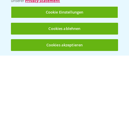
unserer
Privacy Statement
Cookie Einstellungen
Kontakt & Notfall
Cookies ablehnen
Beratung auf WhatsApp
T.
+49 (0)174 346 564 1
Cookies akzeptieren
Öffnen
Bis zu 4 Produkte vergleichen:
(noch 4)
KONTAKT
Hilfe in Notfällen
T.
+49 (0)214/30-20220