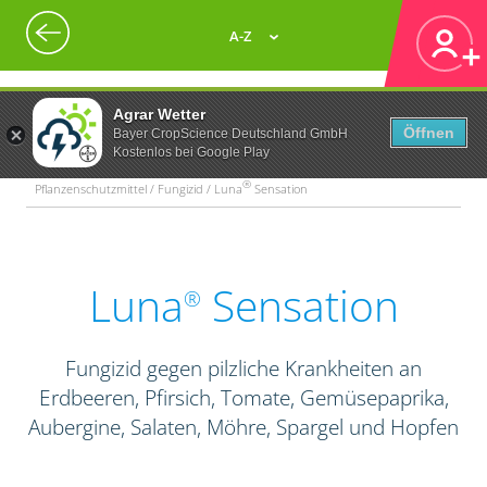
A-Z
Agrar Wetter
Öffnen
Bayer CropScience Deutschland GmbH
Kostenlos bei Google Play
®
Pflanzenschutzmittel / Fungizid / Luna
Sensation
Luna
Sensation
®
Fungizid gegen pilzliche Krankheiten an
Erdbeeren, Pfirsich, Tomate, Gemüsepaprika,
Aubergine, Salaten, Möhre, Spargel und Hopfen