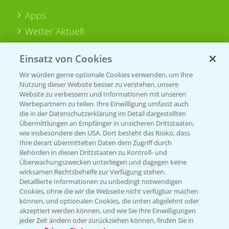
Apps
Wetter Aktuell
Einsatz von Cookies
BROSCHÜREN
Wir würden gerne optionale Cookies verwenden, um Ihre
Ackerbau
Nutzung dieser Website besser zu verstehen, unsere
Saatgut
Website zu verbessern und Informationen mit unseren
Werbepartnern zu teilen. Ihre Einwilligung umfasst auch
Sonderkulturen
die in der Datenschutzerklärung im Detail dargestellten
Übermittlungen an Empfänger in unsicheren Drittstaaten,
Verantwortung & Sorgfalt
wie insbesondere den USA. Dort besteht das Risiko, dass
Ihre derart übermittelten Daten dem Zugriff durch
Behörden in diesen Drittstaaten zu Kontroll- und
Überwachungszwecken unterliegen und dagegen keine
PAMIRA - Packmittelrücknahme
wirksamen Rechtsbehelfe zur Verfügung stehen.
Sammelstellen und Termine
Detaillierte Informationen zu unbedingt notwendigen
Cookies, ohne die wir die Webseite nicht verfügbar machen
können, und optionalen Cookies, die unten abgelehnt oder
PRE - Chemikalien sicher entsorgen
akzeptiert werden können, und wie Sie Ihre Einwilligungen
jeder Zeit ändern oder zurückziehen können, finden Sie in
Sammelstellen und Termine