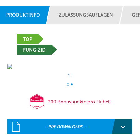
PRODUKTINFO
ZULASSUNGSAUFLAGEN
GE
TOP
FUNGIZID
1 l
200 Bonuspunkte pro Einheit
– PDF-DOWNLOADS –