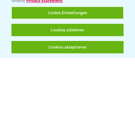
unserer
Privacy Statement
Cookie Einstellungen
Kontakt & Notfall
Cookies ablehnen
Beratung auf WhatsApp
T.
+49 (0)174 346 564 1
Cookies akzeptieren
Öffnen
Bis zu 4 Produkte vergleichen:
(noch 4)
KONTAKT
Hilfe in Notfällen
T.
+49 (0)214/30-20220