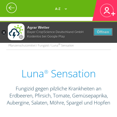
A-Z
Agrar Wetter
Öffnen
Bayer CropScience Deutschland GmbH
Kostenlos bei Google Play
®
Pflanzenschutzmittel / Fungizid / Luna
Sensation
Luna
Sensation
®
Fungizid gegen pilzliche Krankheiten an
Erdbeeren, Pfirsich, Tomate, Gemüsepaprika,
Aubergine, Salaten, Möhre, Spargel und Hopfen