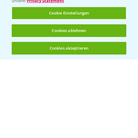
unserer
Privacy Statement
Cookie Einstellungen
Kontakt & Notfall
Cookies ablehnen
Beratung auf WhatsApp
T.
+49 (0)174 346 564 1
Cookies akzeptieren
Öffnen
Bis zu 4 Produkte vergleichen:
(noch 4)
KONTAKT
Hilfe in Notfällen
T.
+49 (0)214/30-20220