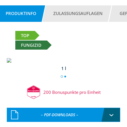
PRODUKTINFO
ZULASSUNGSAUFLAGEN
GE
TOP
FUNGIZID
1 l
200 Bonuspunkte pro Einheit
– PDF-DOWNLOADS –