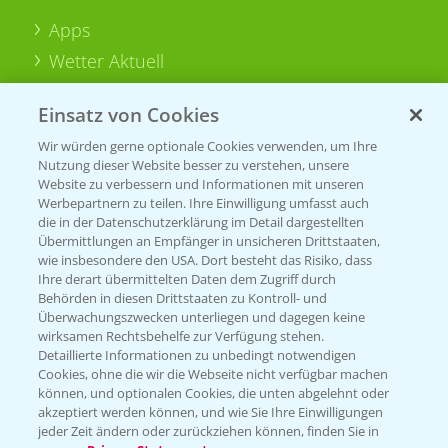
Apps
Wetter Aktuell
Einsatz von Cookies
BROSCHÜREN
Wir würden gerne optionale Cookies verwenden, um Ihre
Ackerbau
Nutzung dieser Website besser zu verstehen, unsere
Saatgut
Website zu verbessern und Informationen mit unseren
Werbepartnern zu teilen. Ihre Einwilligung umfasst auch
Sonderkulturen
die in der Datenschutzerklärung im Detail dargestellten
Übermittlungen an Empfänger in unsicheren Drittstaaten,
Verantwortung & Sorgfalt
wie insbesondere den USA. Dort besteht das Risiko, dass
Ihre derart übermittelten Daten dem Zugriff durch
Behörden in diesen Drittstaaten zu Kontroll- und
Überwachungszwecken unterliegen und dagegen keine
PAMIRA - Packmittelrücknahme
wirksamen Rechtsbehelfe zur Verfügung stehen.
Sammelstellen und Termine
Detaillierte Informationen zu unbedingt notwendigen
Cookies, ohne die wir die Webseite nicht verfügbar machen
können, und optionalen Cookies, die unten abgelehnt oder
PRE - Chemikalien sicher entsorgen
akzeptiert werden können, und wie Sie Ihre Einwilligungen
jeder Zeit ändern oder zurückziehen können, finden Sie in
Sammelstellen und Termine