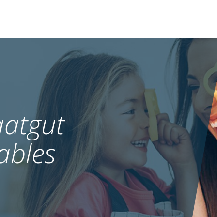
atgut
ables