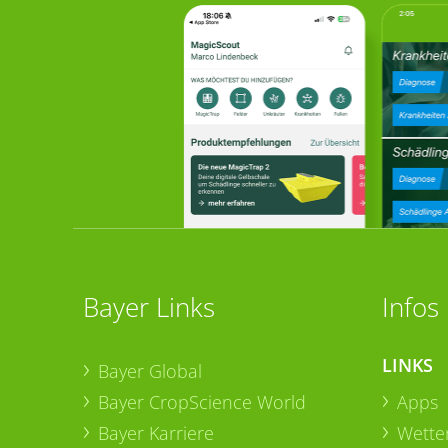
Bayer Links
Infos
LINKS
Bayer Global
Bayer CropScience World
Apps
Bayer Karriere
Wetter