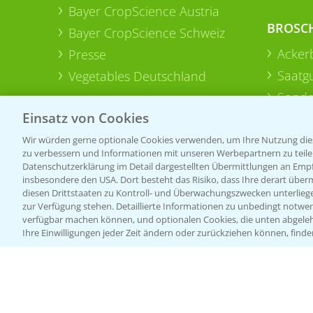
Bayer CropScience Austria
BROSC
Bayer CropScience Schweiz
Acker
Presse
Saatg
Vegetables Deutschland
Sonde
Einsatz von Cookies
Wir würden gerne optionale Cookies verwenden, um Ihre Nutzung dies
zu verbessern und Informationen mit unseren Werbepartnern zu teilen.
Datenschutzerklärung im Detail dargestellten Übermittlungen an Empfä
insbesondere den USA. Dort besteht das Risiko, dass Ihre derart über
diesen Drittstaaten zu Kontroll- und Überwachungszwecken unterlie
zur Verfügung stehen. Detaillierte Informationen zu unbedingt notwen
verfügbar machen können, und optionalen Cookies, die unten abgeleh
Ihre Einwilligungen jeder Zeit ändern oder zurückziehen können, finde