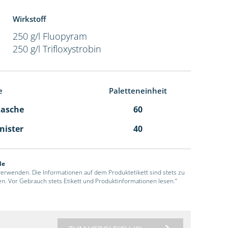
Wirkstoff
250 g/l Fluopyram
250 g/l Trifloxystrobin
e
Paletteneinheit
Flasche
60
anister
40
de
 verwenden. Die Informationen auf dem Produktetikett sind stets zu
en. Vor Gebrauch stets Etikett und Produktinformationen lesen.“