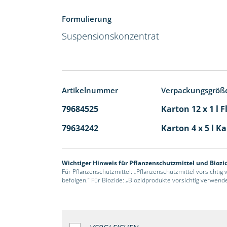
Formulierung
Suspensionskonzentrat
Artikelnummer
Verpackungsgröß
79684525
Karton 12 x 1 l 
79634242
Karton 4 x 5 l K
Wichtiger Hinweis für Pflanzenschutzmittel und Biozi
Für Pflanzenschutzmittel: „Pflanzenschutzmittel vorsichtig
befolgen.“ Für Biozide: „Biozidprodukte vorsichtig verwend