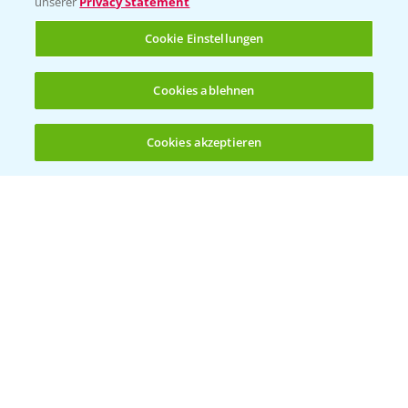
unserer
Privacy Statement
Cookie Einstellungen
Kontakt & Notfall
Cookies ablehnen
Beratung auf WhatsApp
T.
+49 (0)174 346 564 1
Cookies akzeptieren
Öffnen
Bis zu 4 Produkte vergleichen:
(noch 4)
KONTAKT
Hilfe in Notfällen
T.
+49 (0)214/30-20220