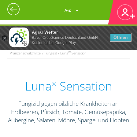
A-Z
Agrar Wetter
Öffnen
Bayer CropScience Deutschland GmbH
Kostenlos bei Google Play
®
Pflanzenschutzmittel / Fungizid / Luna
Sensation
Luna
Sensation
®
Fungizid gegen pilzliche Krankheiten an
Erdbeeren, Pfirsich, Tomate, Gemüsepaprika,
Aubergine, Salaten, Möhre, Spargel und Hopfen