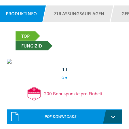
PRODUKTINFO
ZULASSUNGSAUFLAGEN
GE
TOP
FUNGIZID
1 l
200 Bonuspunkte pro Einheit
– PDF-DOWNLOADS –