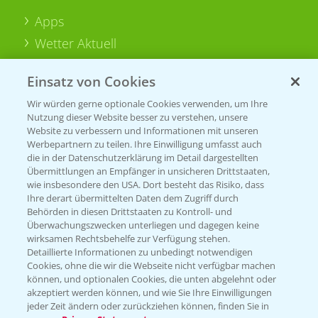
Apps
Wetter Aktuell
Einsatz von Cookies
BROSCHÜREN
Wir würden gerne optionale Cookies verwenden, um Ihre
Ackerbau
Nutzung dieser Website besser zu verstehen, unsere
Saatgut
Website zu verbessern und Informationen mit unseren
Werbepartnern zu teilen. Ihre Einwilligung umfasst auch
Sonderkulturen
die in der Datenschutzerklärung im Detail dargestellten
Übermittlungen an Empfänger in unsicheren Drittstaaten,
Verantwortung & Sorgfalt
wie insbesondere den USA. Dort besteht das Risiko, dass
Ihre derart übermittelten Daten dem Zugriff durch
Behörden in diesen Drittstaaten zu Kontroll- und
Überwachungszwecken unterliegen und dagegen keine
PAMIRA - Packmittelrücknahme
wirksamen Rechtsbehelfe zur Verfügung stehen.
Sammelstellen und Termine
Detaillierte Informationen zu unbedingt notwendigen
Cookies, ohne die wir die Webseite nicht verfügbar machen
können, und optionalen Cookies, die unten abgelehnt oder
PRE - Chemikalien sicher entsorgen
akzeptiert werden können, und wie Sie Ihre Einwilligungen
jeder Zeit ändern oder zurückziehen können, finden Sie in
Sammelstellen und Termine