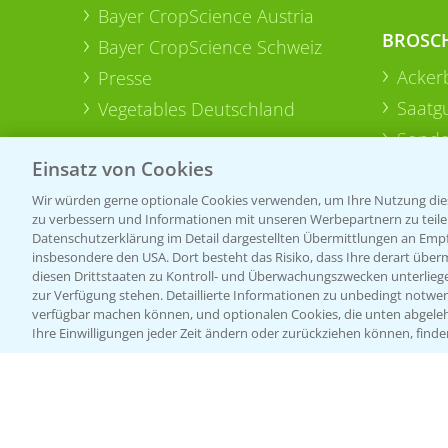
Bayer CropScience Austria
BROSC
Bayer CropScience Schweiz
Acker
Presse
Saatg
Vegetables Deutschland
Sonde
Einsatz von Cookies
Wir würden gerne optionale Cookies verwenden, um Ihre Nutzung dies
zu verbessern und Informationen mit unseren Werbepartnern zu teilen.
Datenschutzerklärung im Detail dargestellten Übermittlungen an Empfä
insbesondere den USA. Dort besteht das Risiko, dass Ihre derart über
diesen Drittstaaten zu Kontroll- und Überwachungszwecken unterlie
zur Verfügung stehen. Detaillierte Informationen zu unbedingt notwen
verfügbar machen können, und optionalen Cookies, die unten abgeleh
Ihre Einwilligungen jeder Zeit ändern oder zurückziehen können, finde