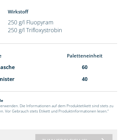
Wirkstoff
250 g/l Fluopyram
250 g/l Trifloxystrobin
e
Paletteneinheit
Flasche
60
anister
40
de
 verwenden. Die Informationen auf dem Produktetikett sind stets zu
en. Vor Gebrauch stets Etikett und Produktinformationen lesen.“