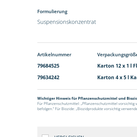
Formulierung
Suspensionskonzentrat
Artikelnummer
Verpackungsgröß
79684525
Karton 12 x 1 l 
79634242
Karton 4 x 5 l K
Wichtiger Hinweis für Pflanzenschutzmittel und Biozi
Für Pflanzenschutzmittel: „Pflanzenschutzmittel vorsichtig
befolgen.“ Für Biozide: „Biozidprodukte vorsichtig verwend