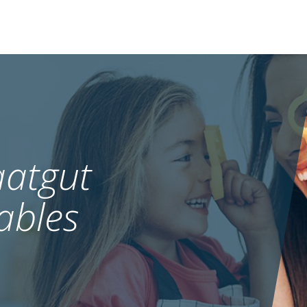
atgut
ables