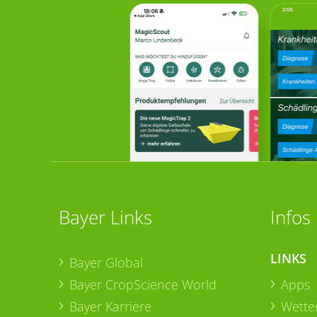
Bayer Links
Infos
LINKS
Bayer Global
Bayer CropScience World
Apps
Bayer Karriere
Wetter