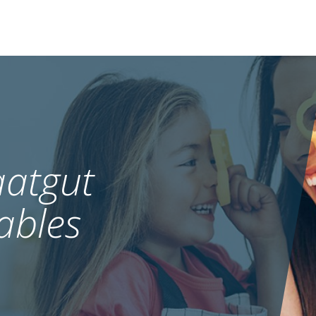
atgut
ables