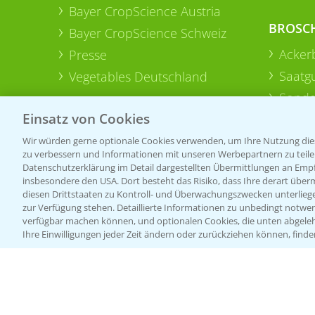
Bayer CropScience Austria
BROSC
Bayer CropScience Schweiz
Acker
Presse
Saatg
Vegetables Deutschland
Sonde
Einsatz von Cookies
Wir würden gerne optionale Cookies verwenden, um Ihre Nutzung dies
zu verbessern und Informationen mit unseren Werbepartnern zu teilen.
Datenschutzerklärung im Detail dargestellten Übermittlungen an Empfä
insbesondere den USA. Dort besteht das Risiko, dass Ihre derart über
diesen Drittstaaten zu Kontroll- und Überwachungszwecken unterlie
zur Verfügung stehen. Detaillierte Informationen zu unbedingt notwen
verfügbar machen können, und optionalen Cookies, die unten abgeleh
Ihre Einwilligungen jeder Zeit ändern oder zurückziehen können, finde