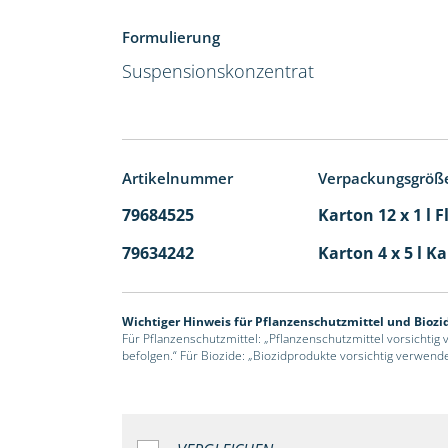
Formulierung
Suspensionskonzentrat
Artikelnummer
Verpackungsgröß
79684525
Karton 12 x 1 l 
79634242
Karton 4 x 5 l K
Wichtiger Hinweis für Pflanzenschutzmittel und Biozi
Für Pflanzenschutzmittel: „Pflanzenschutzmittel vorsichtig
befolgen.“ Für Biozide: „Biozidprodukte vorsichtig verwend