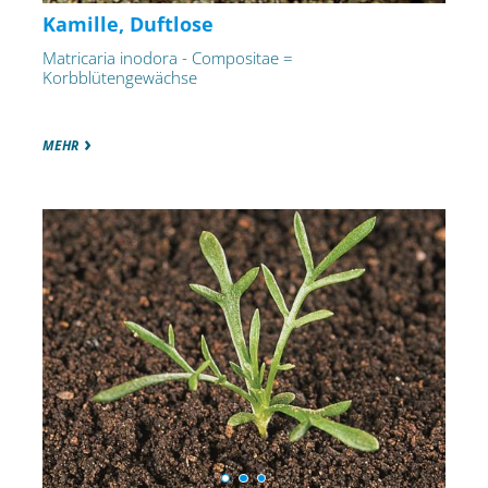
Kamille, Duftlose
Matricaria inodora - Compositae =
Korbblütengewächse
MEHR