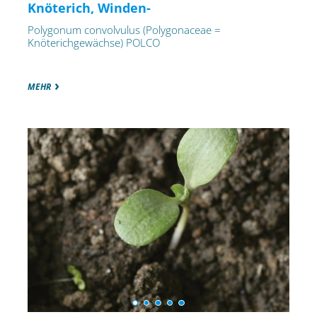
Knöterich, Winden-
Polygonum convolvulus (Polygonaceae =
Knöterichgewächse) POLCO
MEHR