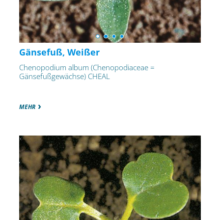
Gänsefuß, Weißer
Chenopodium album (Chenopodiaceae =
Gänsefußgewächse) CHEAL
MEHR