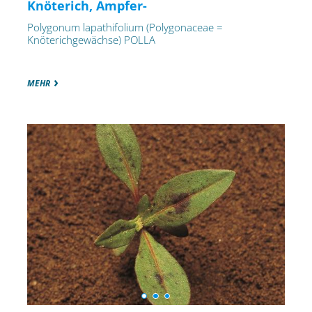
Knöterich, Ampfer-
Polygonum lapathifolium (Polygonaceae =
Knöterichgewächse) POLLA
MEHR