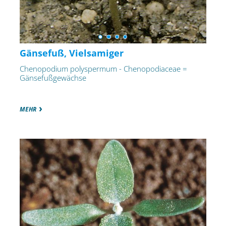
Gänsefuß, Vielsamiger
Chenopodium polyspermum - Chenopodiaceae =
Gänsefußgewächse
MEHR