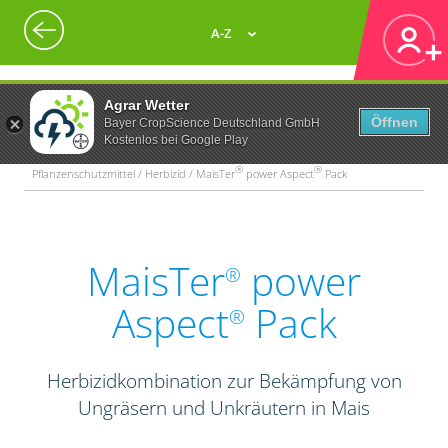
A-Z
Agrar Wetter
Öffnen
Bayer CropScience Deutschland GmbH
Kostenlos bei Google Play
®
®
Pflanzenschutzmittel / Herbizid / MaisTer
power Aspect
Pack
MaisTer
power
®
Aspect
Pack
®
Herbizidkombination zur Bekämpfung von
Ungräsern und Unkräutern in Mais