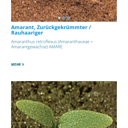
Amarant, Zurückgekrümmter /
Rauhaariger
Amaranthus retroflexus (Amaranthaceae =
Amarantgewächse) AMARE
MEHR