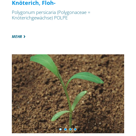
Knöterich, Floh-
Polygonum persicaria (Polygonaceae =
Knöterichgewächse) POLPE
MEHR