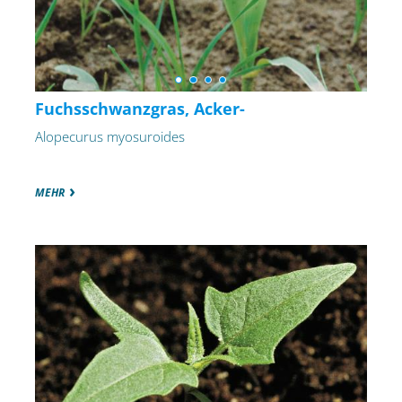
Fuchsschwanzgras, Acker-
Alopecurus myosuroides
MEHR