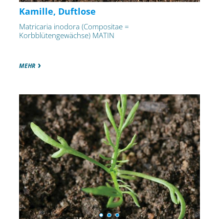
Kamille, Duftlose
Matricaria inodora (Compositae =
Korbblütengewächse) MATIN
MEHR