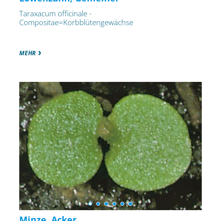
Taraxacum officinale -
Compositae=Korbblütengewächse
MEHR
Minze, Acker