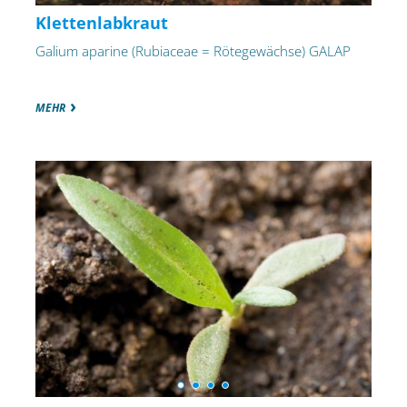
Klettenlabkraut
Galium aparine (Rubiaceae = Rötegewächse) GALAP
MEHR