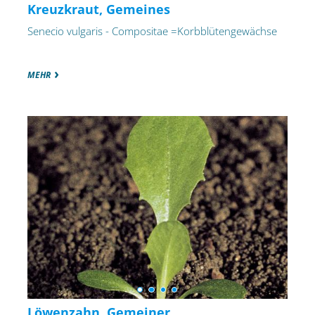
Kreuzkraut, Gemeines
Senecio vulgaris - Compositae =Korbblütengewächse
MEHR
Löwenzahn, Gemeiner