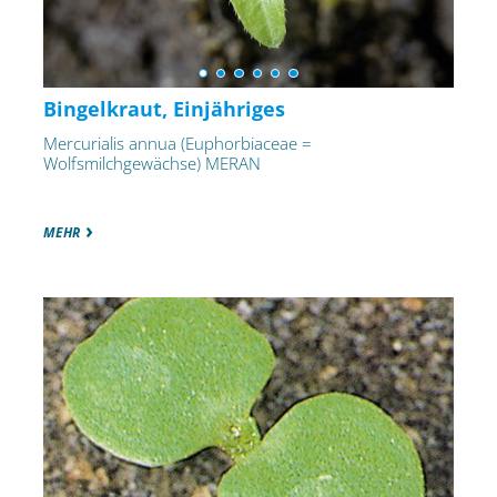
Bingelkraut, Einjähriges
Mercurialis annua (Euphorbiaceae =
Wolfsmilchgewächse) MERAN
MEHR