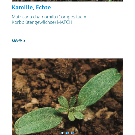
Kamille, Echte
Matricaria chamomilla (Compositae =
Korbblütengewächse) MATCH
MEHR