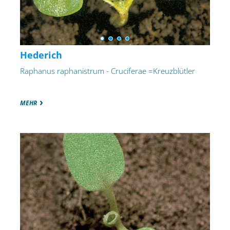
Hederich
Raphanus raphanistrum - Cruciferae =Kreuzblütler
MEHR