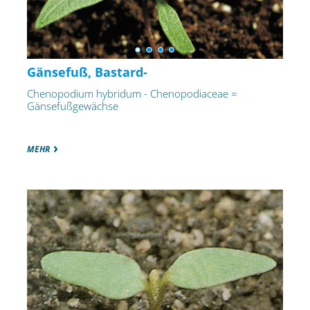
Gänsefuß, Bastard-
Chenopodium hybridum - Chenopodiaceae =
Gänsefußgewächse
MEHR