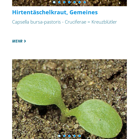
Hirtentäschelkraut, Gemeines
Capsella bursa-pastoris - Cruciferae = Kreuzblütler
MEHR