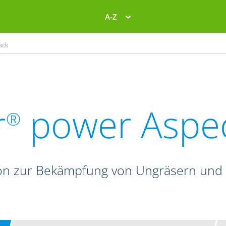
A-Z
ack
r
power Aspe
®
on zur Bekämpfung von Ungräsern und 