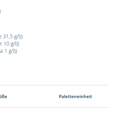
t
 31,5 g/l))
 10 g/l))
 1 g/l))
öße
Paletteneinheit