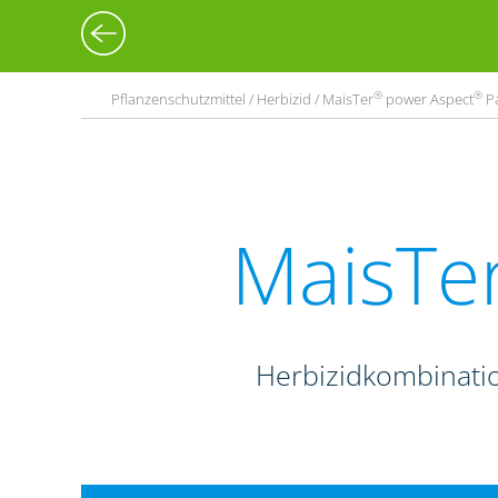
®
®
Pflanzenschutzmittel / Herbizid / MaisTer
power Aspect
P
MaisTe
Herbizidkombinati