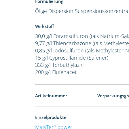
Formulierung
Ölige Dispersion
Suspensionskonzentra
Wirkstoff
30,0 g/l Foramsulfuron ((als Natrium-Salz
9,77 g/l Thiencarbazone ((als Methylester
0,85 g/l Iodosulfuron ((als Methylester-Na
15 g/l Cyprosulfamide (Safener)
333 g/l Terbuthylazin
200 g/l Flufenacet
Artikelnummer
Verpackungsgr
Einzelprodukte
MaisTer
power
®