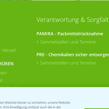
Verantwortung & Sorgfalt
PAMIRA - Packmittelrücknahme
Sammelstellen und Termine
 Aktuell
PRE - Chemikalien sicher entsorge
Sammelstellen und Termine
HÜREN
bau
ut
rkulturen
er Website besser zu verstehen, unsere Website
 Ihre Einwilligung umfasst auch die in der