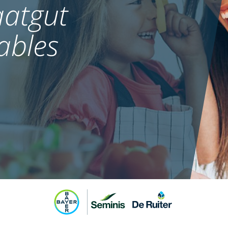
atgut
ables