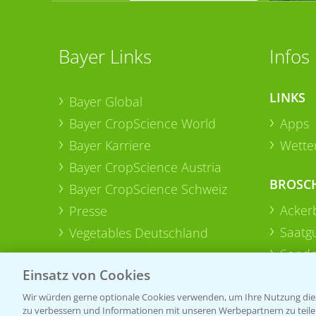
Bayer Links
Infos
LINKS
Bayer Global
Bayer CropScience World
Apps
Bayer Karriere
Wetter
Bayer CropScience Austria
BROSC
Bayer CropScience Schweiz
Acker
Presse
Saatg
Vegetables Deutschland
Sonde
Einsatz von Cookies
Wir würden gerne optionale Cookies verwenden, um Ihre Nutzung dies
zu verbessern und Informationen mit unseren Werbepartnern zu teilen.