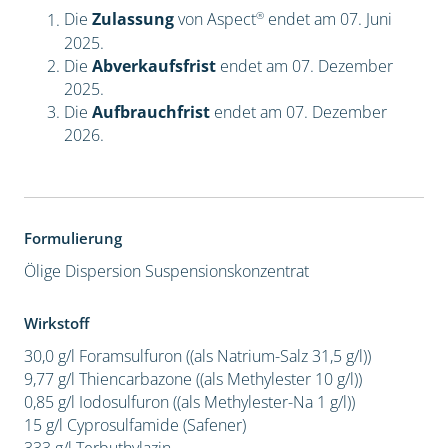
®
Die
Zulassung
von Aspect
endet am 07. Juni
2025.
Die
Abverkaufsfrist
endet am 07. Dezember
2025.
Die
Aufbrauchfrist
endet am 07. Dezember
2026.
Formulierung
Ölige Dispersion
Suspensionskonzentrat
Wirkstoff
30,0 g/l Foramsulfuron ((als Natrium-Salz 31,5 g/l))
9,77 g/l Thiencarbazone ((als Methylester 10 g/l))
0,85 g/l Iodosulfuron ((als Methylester-Na 1 g/l))
15 g/l Cyprosulfamide (Safener)
333 g/l Terbuthylazin