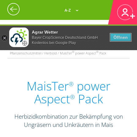
A-Z
Agrar Wetter
Öffnen
Bayer CropScience Deutschland GmbH
Kostenlos bei Google Play
®
®
Pflanzenschutzmittel / Herbizid / MaisTer
power Aspect
Pack
MaisTer
power
®
Aspect
Pack
®
Herbizidkombination zur Bekämpfung von
Ungräsern und Unkräutern in Mais