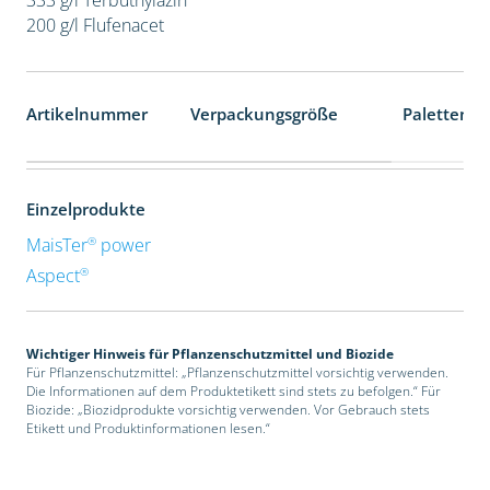
200 g/l Flufenacet
Artikelnummer
Verpackungsgröße
Palettenei
Einzelprodukte
®
MaisTer
power
®
Aspect
Wichtiger Hinweis für Pflanzenschutzmittel und Biozide
Für Pflanzenschutzmittel: „Pflanzenschutzmittel vorsichtig verwenden.
Die Informationen auf dem Produktetikett sind stets zu befolgen.“ Für
Biozide: „Biozidprodukte vorsichtig verwenden. Vor Gebrauch stets
Etikett und Produktinformationen lesen.“