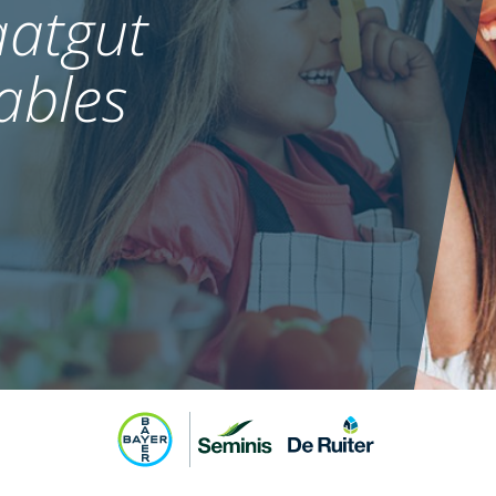
atgut
ables