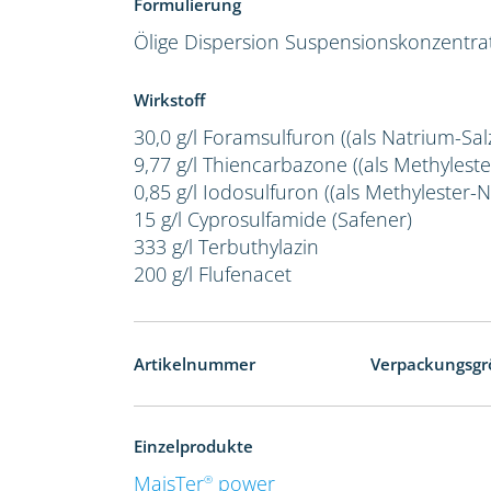
Formulierung
Ölige Dispersion
Suspensionskonzentra
Wirkstoff
30,0 g/l Foramsulfuron ((als Natrium-Salz
9,77 g/l Thiencarbazone ((als Methylester
0,85 g/l Iodosulfuron ((als Methylester-Na
15 g/l Cyprosulfamide (Safener)
333 g/l Terbuthylazin
200 g/l Flufenacet
Artikelnummer
Verpackungsgr
Einzelprodukte
MaisTer
power
®