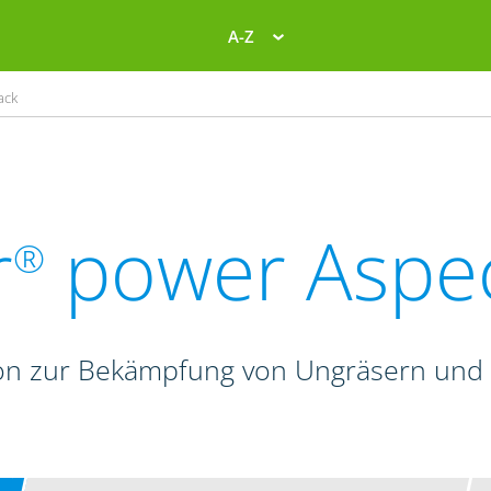
A-Z
ack
r
power Aspe
®
on zur Bekämpfung von Ungräsern und 