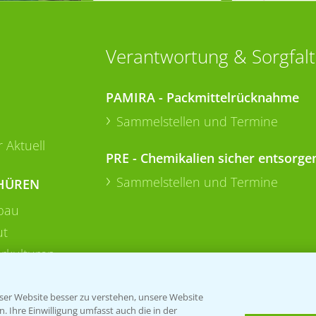
Verantwortung & Sorgfalt
PAMIRA - Packmittelrücknahme
Sammelstellen und Termine
 Aktuell
PRE - Chemikalien sicher entsorge
Sammelstellen und Termine
HÜREN
bau
ut
rkulturen
er Website besser zu verstehen, unsere Website
 Ihre Einwilligung umfasst auch die in der