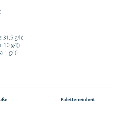
t
 31,5 g/l))
 10 g/l))
 1 g/l))
öße
Paletteneinheit