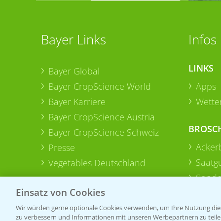
Bayer Links
Infos
LINKS
Bayer Global
Bayer CropScience World
Apps
Bayer Karriere
Wetter
Bayer CropScience Austria
BROSC
Bayer CropScience Schweiz
Acker
Presse
Saatg
Vegetables Deutschland
Sonde
Einsatz von Cookies
Wir würden gerne optionale Cookies verwenden, um Ihre Nutzung dies
zu verbessern und Informationen mit unseren Werbepartnern zu teilen.