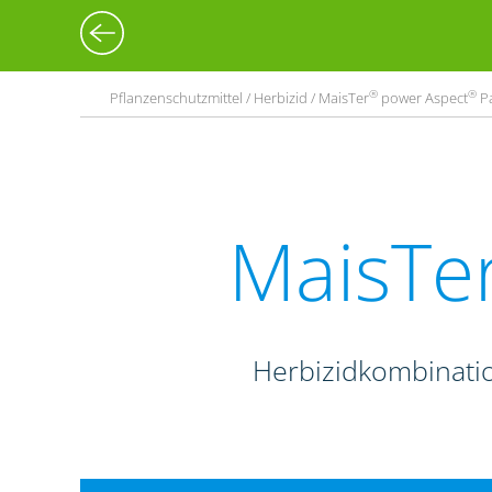
®
®
Pflanzenschutzmittel / Herbizid / MaisTer
power Aspect
P
MaisTe
Herbizidkombinati