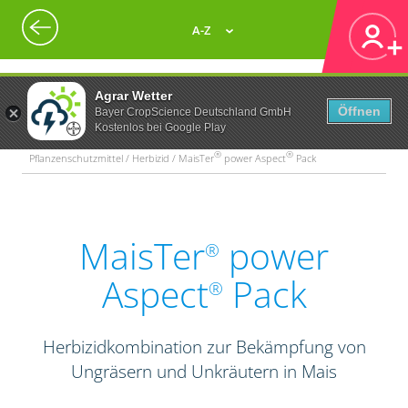
A-Z
Agrar Wetter
Öffnen
Bayer CropScience Deutschland GmbH
Kostenlos bei Google Play
®
®
Pflanzenschutzmittel / Herbizid / MaisTer
power Aspect
Pack
MaisTer
power
®
Aspect
Pack
®
Herbizidkombination zur Bekämpfung von
Ungräsern und Unkräutern in Mais