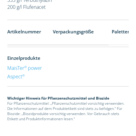
200 g/l Flufenacet
Artikelnummer
Verpackungsgröße
Palettenei
Einzelprodukte
®
MaisTer
power
®
Aspect
Wichtiger Hinweis für Pflanzenschutzmittel und Biozide
Für Pflanzenschutzmittel: „Pflanzenschutzmittel vorsichtig verwenden.
Die Informationen auf dem Produktetikett sind stets zu befolgen.“ Für
Biozide: „Biozidprodukte vorsichtig verwenden. Vor Gebrauch stets
Etikett und Produktinformationen lesen.“