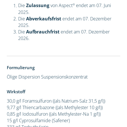
®
Die
Zulassung
von Aspect
endet am 07. Juni
2025.
Die
Abverkaufsfrist
endet am 07. Dezember
2025.
Die
Aufbrauchfrist
endet am 07. Dezember
2026.
Formulierung
Ölige Dispersion
Suspensionskonzentrat
Wirkstoff
30,0 g/l Foramsulfuron ((als Natrium-Salz 31,5 g/l))
9,77 g/l Thiencarbazone ((als Methylester 10 g/l))
0,85 g/l Iodosulfuron ((als Methylester-Na 1 g/l))
15 g/l Cyprosulfamide (Safener)
333 g/l Terbuthylazin