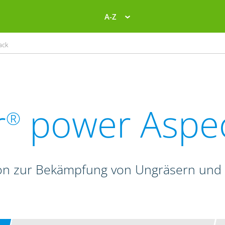
A-Z
ack
r
power Aspe
®
on zur Bekämpfung von Ungräsern und 