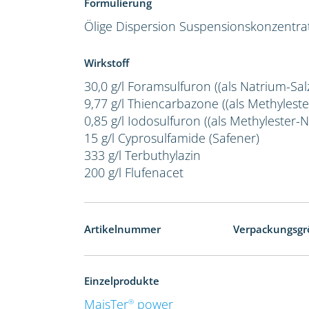
Formulierung
Ölige Dispersion
Suspensionskonzentra
Wirkstoff
30,0 g/l Foramsulfuron ((als Natrium-Salz
9,77 g/l Thiencarbazone ((als Methylester
0,85 g/l Iodosulfuron ((als Methylester-Na
15 g/l Cyprosulfamide (Safener)
333 g/l Terbuthylazin
200 g/l Flufenacet
Artikelnummer
Verpackungsgr
Einzelprodukte
MaisTer
power
®