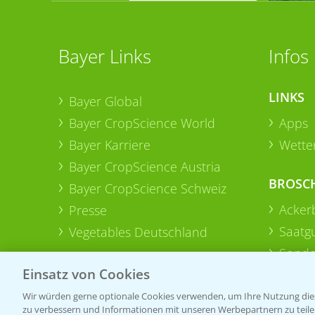
Bayer Links
Infos
LINKS
Bayer Global
Bayer CropScience World
Apps
Bayer Karriere
Wetter
Bayer CropScience Austria
BROSC
Bayer CropScience Schweiz
Acker
Presse
Saatg
Vegetables Deutschland
Sonde
Einsatz von Cookies
Wir würden gerne optionale Cookies verwenden, um Ihre Nutzung dies
zu verbessern und Informationen mit unseren Werbepartnern zu teilen.