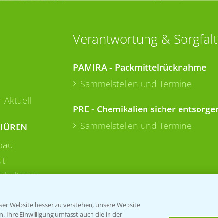
Verantwortung & Sorgfalt
PAMIRA - Packmittelrücknahme
Sammelstellen und Termine
 Aktuell
PRE - Chemikalien sicher entsorge
Sammelstellen und Termine
HÜREN
bau
ut
rkulturen
er Website besser zu verstehen, unsere Website
 Ihre Einwilligung umfasst auch die in der