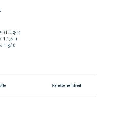
t
 31,5 g/l))
 10 g/l))
 1 g/l))
öße
Paletteneinheit