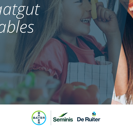
atgut
ables