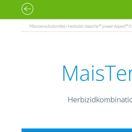
®
®
Pflanzenschutzmittel / Herbizid / MaisTer
power Aspect
P
MaisTe
Herbizidkombinati