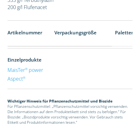
200 g/l Flufenacet
Artikelnummer
Verpackungsgröße
Palettenei
Einzelprodukte
®
MaisTer
power
®
Aspect
Wichtiger Hinweis für Pflanzenschutzmittel und Biozide
Für Pflanzenschutzmittel: „Pflanzenschutzmittel vorsichtig verwenden.
Die Informationen auf dem Produktetikett sind stets zu befolgen.“ Für
Biozide: „Biozidprodukte vorsichtig verwenden. Vor Gebrauch stets
Etikett und Produktinformationen lesen.“