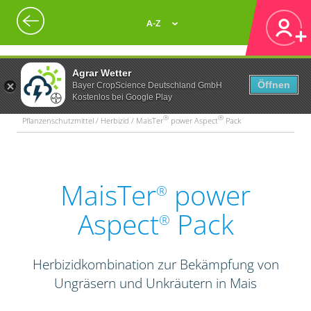
A-Z
Agrar Wetter
Öffnen
Bayer CropScience Deutschland GmbH
Kostenlos bei Google Play
®
®
Pflanzenschutzmittel / Herbizid / MaisTer
power Aspect
Pack
MaisTer
power
®
Aspect
Pack
®
Herbizidkombination zur Bekämpfung von
Ungräsern und Unkräutern in Mais