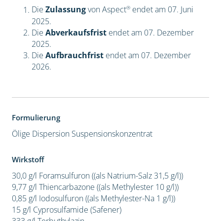
®
Die
Zulassung
von Aspect
endet am 07. Juni
2025.
Die
Abverkaufsfrist
endet am 07. Dezember
2025.
Die
Aufbrauchfrist
endet am 07. Dezember
2026.
Formulierung
Ölige Dispersion
Suspensionskonzentrat
Wirkstoff
30,0 g/l Foramsulfuron ((als Natrium-Salz 31,5 g/l))
9,77 g/l Thiencarbazone ((als Methylester 10 g/l))
0,85 g/l Iodosulfuron ((als Methylester-Na 1 g/l))
15 g/l Cyprosulfamide (Safener)
333 g/l Terbuthylazin