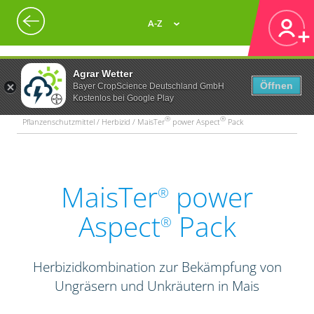
A-Z
Agrar Wetter
Öffnen
Bayer CropScience Deutschland GmbH
Kostenlos bei Google Play
®
®
Pflanzenschutzmittel / Herbizid / MaisTer
power Aspect
Pack
MaisTer
power
®
Aspect
Pack
®
Herbizidkombination zur Bekämpfung von
Ungräsern und Unkräutern in Mais