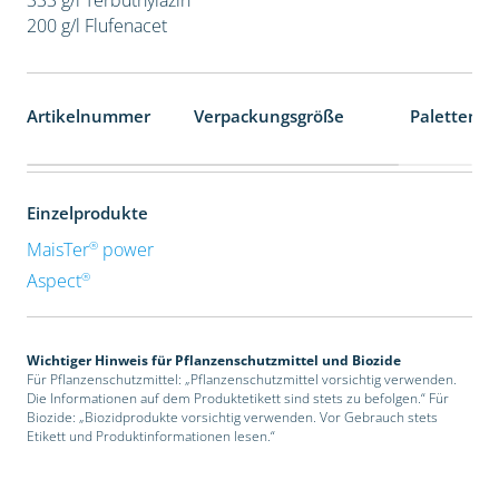
200 g/l Flufenacet
Artikelnummer
Verpackungsgröße
Palettenei
Einzelprodukte
®
MaisTer
power
®
Aspect
Wichtiger Hinweis für Pflanzenschutzmittel und Biozide
Für Pflanzenschutzmittel: „Pflanzenschutzmittel vorsichtig verwenden.
Die Informationen auf dem Produktetikett sind stets zu befolgen.“ Für
Biozide: „Biozidprodukte vorsichtig verwenden. Vor Gebrauch stets
Etikett und Produktinformationen lesen.“