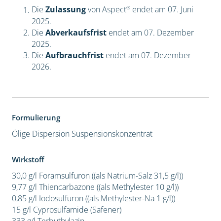
®
Die
Zulassung
von Aspect
endet am 07. Juni
2025.
Die
Abverkaufsfrist
endet am 07. Dezember
2025.
Die
Aufbrauchfrist
endet am 07. Dezember
2026.
Formulierung
Ölige Dispersion
Suspensionskonzentrat
Wirkstoff
30,0 g/l Foramsulfuron ((als Natrium-Salz 31,5 g/l))
9,77 g/l Thiencarbazone ((als Methylester 10 g/l))
0,85 g/l Iodosulfuron ((als Methylester-Na 1 g/l))
15 g/l Cyprosulfamide (Safener)
333 g/l Terbuthylazin