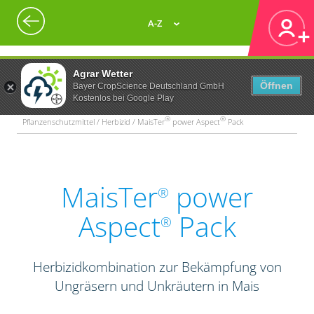
A-Z
Agrar Wetter
Öffnen
Bayer CropScience Deutschland GmbH
Kostenlos bei Google Play
®
®
Pflanzenschutzmittel / Herbizid / MaisTer
power Aspect
Pack
MaisTer
power
®
Aspect
Pack
®
Herbizidkombination zur Bekämpfung von
Ungräsern und Unkräutern in Mais