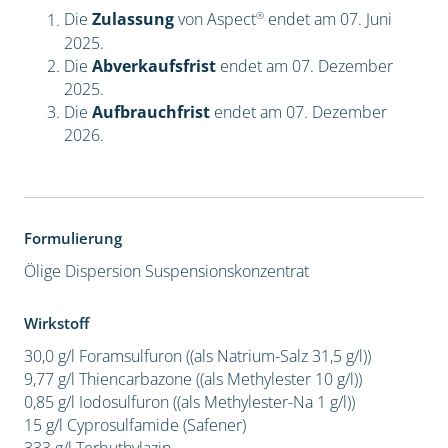
®
Die
Zulassung
von Aspect
endet am 07. Juni
2025.
Die
Abverkaufsfrist
endet am 07. Dezember
2025.
Die
Aufbrauchfrist
endet am 07. Dezember
2026.
Formulierung
Ölige Dispersion
Suspensionskonzentrat
Wirkstoff
30,0 g/l Foramsulfuron ((als Natrium-Salz 31,5 g/l))
9,77 g/l Thiencarbazone ((als Methylester 10 g/l))
0,85 g/l Iodosulfuron ((als Methylester-Na 1 g/l))
15 g/l Cyprosulfamide (Safener)
333 g/l Terbuthylazin