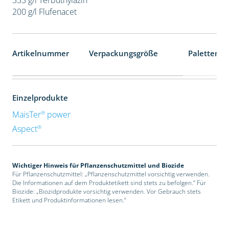
200 g/l Flufenacet
Artikelnummer
Verpackungsgröße
Palettenei
Einzelprodukte
®
MaisTer
power
®
Aspect
Wichtiger Hinweis für Pflanzenschutzmittel und Biozide
Für Pflanzenschutzmittel: „Pflanzenschutzmittel vorsichtig verwenden.
Die Informationen auf dem Produktetikett sind stets zu befolgen.“ Für
Biozide: „Biozidprodukte vorsichtig verwenden. Vor Gebrauch stets
Etikett und Produktinformationen lesen.“