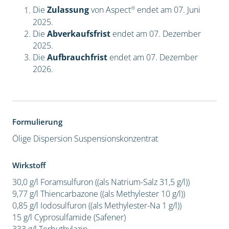
®
Die
Zulassung
von Aspect
endet am 07. Juni
2025.
Die
Abverkaufsfrist
endet am 07. Dezember
2025.
Die
Aufbrauchfrist
endet am 07. Dezember
2026.
Formulierung
Ölige Dispersion
Suspensionskonzentrat
Wirkstoff
30,0 g/l Foramsulfuron ((als Natrium-Salz 31,5 g/l))
9,77 g/l Thiencarbazone ((als Methylester 10 g/l))
0,85 g/l Iodosulfuron ((als Methylester-Na 1 g/l))
15 g/l Cyprosulfamide (Safener)
333 g/l Terbuthylazin