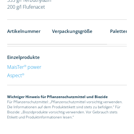
200 g/l Flufenacet
Artikelnummer
Verpackungsgröße
Palettenei
Einzelprodukte
®
MaisTer
power
®
Aspect
Wichtiger Hinweis für Pflanzenschutzmittel und Biozide
Für Pflanzenschutzmittel: „Pflanzenschutzmittel vorsichtig verwenden.
Die Informationen auf dem Produktetikett sind stets zu befolgen.“ Für
Biozide: „Biozidprodukte vorsichtig verwenden. Vor Gebrauch stets
Etikett und Produktinformationen lesen.“