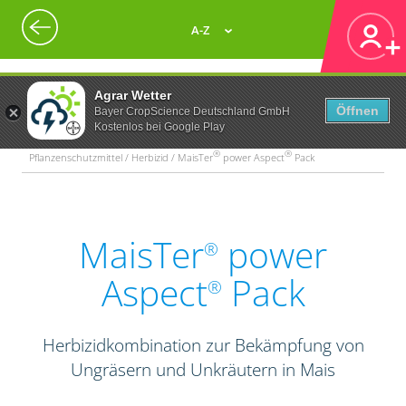
A-Z
Agrar Wetter
Öffnen
Bayer CropScience Deutschland GmbH
Kostenlos bei Google Play
®
®
Pflanzenschutzmittel / Herbizid / MaisTer
power Aspect
Pack
MaisTer
power
®
Aspect
Pack
®
Herbizidkombination zur Bekämpfung von
Ungräsern und Unkräutern in Mais