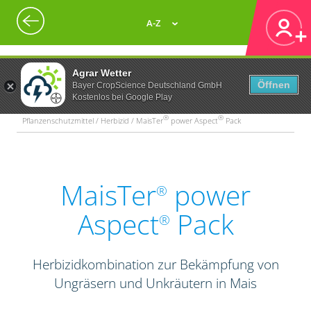
A-Z
Agrar Wetter
Öffnen
Bayer CropScience Deutschland GmbH
Kostenlos bei Google Play
®
®
Pflanzenschutzmittel / Herbizid / MaisTer
power Aspect
Pack
MaisTer
power
®
Aspect
Pack
®
Herbizidkombination zur Bekämpfung von
Ungräsern und Unkräutern in Mais