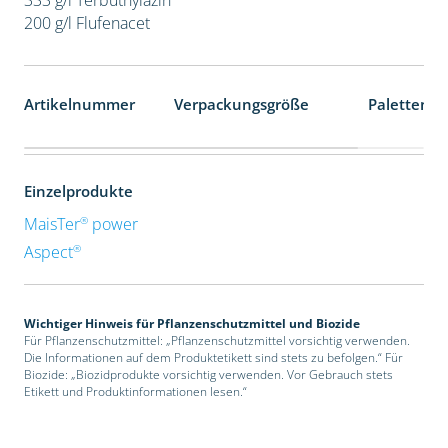
200 g/l Flufenacet
Artikelnummer
Verpackungsgröße
Palettenei
Einzelprodukte
®
MaisTer
power
®
Aspect
Wichtiger Hinweis für Pflanzenschutzmittel und Biozide
Für Pflanzenschutzmittel: „Pflanzenschutzmittel vorsichtig verwenden.
Die Informationen auf dem Produktetikett sind stets zu befolgen.“ Für
Biozide: „Biozidprodukte vorsichtig verwenden. Vor Gebrauch stets
Etikett und Produktinformationen lesen.“