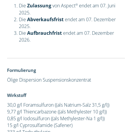
®
Die
Zulassung
von Aspect
endet am 07. Juni
2025.
Die
Abverkaufsfrist
endet am 07. Dezember
2025.
Die
Aufbrauchfrist
endet am 07. Dezember
2026.
Formulierung
Ölige Dispersion
Suspensionskonzentrat
Wirkstoff
30,0 g/l Foramsulfuron ((als Natrium-Salz 31,5 g/l))
9,77 g/l Thiencarbazone ((als Methylester 10 g/l))
0,85 g/l Iodosulfuron ((als Methylester-Na 1 g/l))
15 g/l Cyprosulfamide (Safener)
333 g/l Terbuthylazin