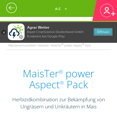
A-Z
Agrar Wetter
Öffnen
Bayer CropScience Deutschland GmbH
Kostenlos bei Google Play
®
®
Pflanzenschutzmittel / Herbizid / MaisTer
power Aspect
Pack
MaisTer
power
®
Aspect
Pack
®
Herbizidkombination zur Bekämpfung von
Ungräsern und Unkräutern in Mais