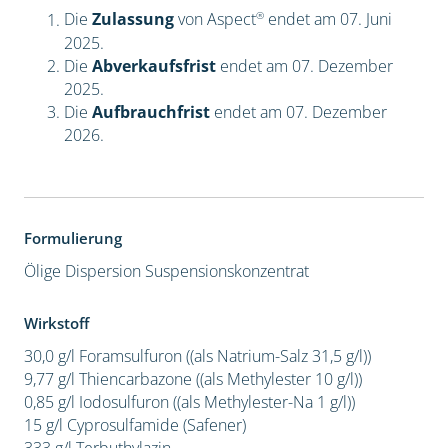
®
Die
Zulassung
von Aspect
endet am 07. Juni
2025.
Die
Abverkaufsfrist
endet am 07. Dezember
2025.
Die
Aufbrauchfrist
endet am 07. Dezember
2026.
Formulierung
Ölige Dispersion
Suspensionskonzentrat
Wirkstoff
30,0 g/l Foramsulfuron ((als Natrium-Salz 31,5 g/l))
9,77 g/l Thiencarbazone ((als Methylester 10 g/l))
0,85 g/l Iodosulfuron ((als Methylester-Na 1 g/l))
15 g/l Cyprosulfamide (Safener)
333 g/l Terbuthylazin