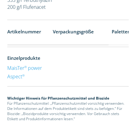
200 g/l Flufenacet
Artikelnummer
Verpackungsgröße
Palettenei
Einzelprodukte
®
MaisTer
power
®
Aspect
Wichtiger Hinweis für Pflanzenschutzmittel und Biozide
Für Pflanzenschutzmittel: „Pflanzenschutzmittel vorsichtig verwenden.
Die Informationen auf dem Produktetikett sind stets zu befolgen.“ Für
Biozide: „Biozidprodukte vorsichtig verwenden. Vor Gebrauch stets
Etikett und Produktinformationen lesen.“