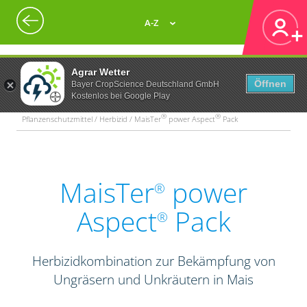
A-Z
Agrar Wetter
Öffnen
Bayer CropScience Deutschland GmbH
Kostenlos bei Google Play
®
®
Pflanzenschutzmittel / Herbizid / MaisTer
power Aspect
Pack
MaisTer
power
®
Aspect
Pack
®
Herbizidkombination zur Bekämpfung von
Ungräsern und Unkräutern in Mais