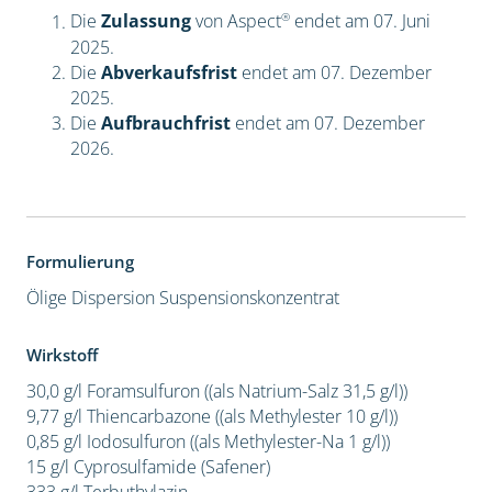
®
Die
Zulassung
von Aspect
endet am 07. Juni
2025.
Die
Abverkaufsfrist
endet am 07. Dezember
2025.
Die
Aufbrauchfrist
endet am 07. Dezember
2026.
Formulierung
Ölige Dispersion
Suspensionskonzentrat
Wirkstoff
30,0 g/l Foramsulfuron ((als Natrium-Salz 31,5 g/l))
9,77 g/l Thiencarbazone ((als Methylester 10 g/l))
0,85 g/l Iodosulfuron ((als Methylester-Na 1 g/l))
15 g/l Cyprosulfamide (Safener)
333 g/l Terbuthylazin