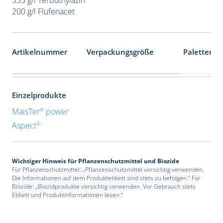
200 g/l Flufenacet
Artikelnummer
Verpackungsgröße
Palettenei
Einzelprodukte
®
MaisTer
power
®
Aspect
Wichtiger Hinweis für Pflanzenschutzmittel und Biozide
Für Pflanzenschutzmittel: „Pflanzenschutzmittel vorsichtig verwenden.
Die Informationen auf dem Produktetikett sind stets zu befolgen.“ Für
Biozide: „Biozidprodukte vorsichtig verwenden. Vor Gebrauch stets
Etikett und Produktinformationen lesen.“