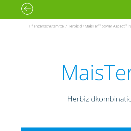
®
®
Pflanzenschutzmittel / Herbizid / MaisTer
power Aspect
P
MaisTe
Herbizidkombinati