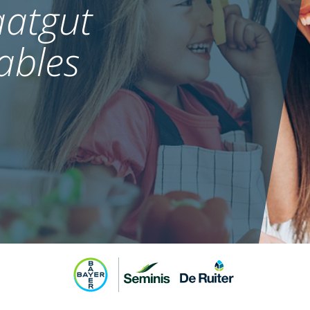
atgut
ables