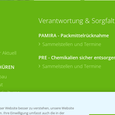
Verantwortung & Sorgfalt
PAMIRA - Packmittelrücknahme
Sammelstellen und Termine
 Aktuell
PRE - Chemikalien sicher entsorge
Sammelstellen und Termine
HÜREN
bau
ut
rkulturen
er Website besser zu verstehen, unsere Website
 Ihre Einwilligung umfasst auch die in der