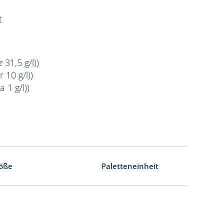
t
 31,5 g/l))
 10 g/l))
 1 g/l))
öße
Paletteneinheit