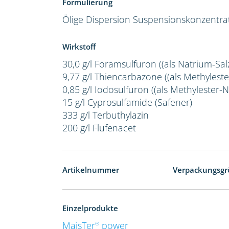
Formulierung
Ölige Dispersion
Suspensionskonzentra
Wirkstoff
30,0 g/l Foramsulfuron ((als Natrium-Salz
9,77 g/l Thiencarbazone ((als Methylester
0,85 g/l Iodosulfuron ((als Methylester-Na
15 g/l Cyprosulfamide (Safener)
333 g/l Terbuthylazin
200 g/l Flufenacet
Artikelnummer
Verpackungsgr
Einzelprodukte
MaisTer
power
®