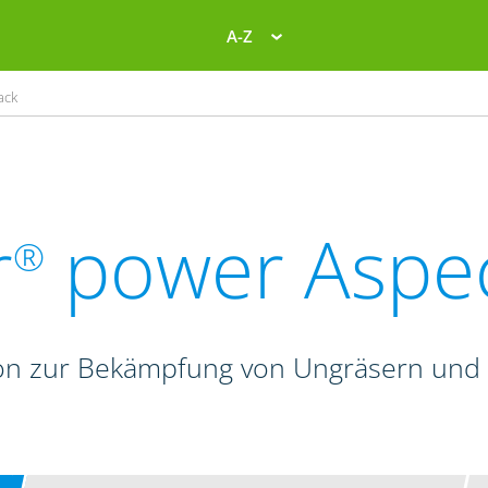
A-Z
ack
r
power Aspe
®
on zur Bekämpfung von Ungräsern und 