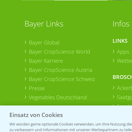
Bayer Links
Infos
LINKS
Bayer Global
Bayer CropScience World
Apps
Bayer Karriere
Wetter
Bayer CropScience Austria
BROSC
Bayer CropScience Schweiz
Acker
Presse
Saatg
Vegetables Deutschland
Sonde
Einsatz von Cookies
Wir würden gerne optionale Cookies verwenden, um Ihre Nutzung dies
zu verbessern und Informationen mit unseren Werbepartnern zu teilen.