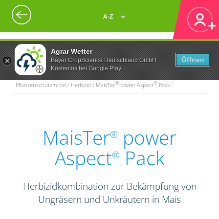
A-Z
Agrar Wetter
Öffnen
Bayer CropScience Deutschland GmbH
Kostenlos bei Google Play
®
®
Pflanzenschutzmittel / Herbizid / MaisTer
power Aspect
Pack
MaisTer
power
®
Aspect
Pack
®
Herbizidkombination zur Bekämpfung von
Ungräsern und Unkräutern in Mais