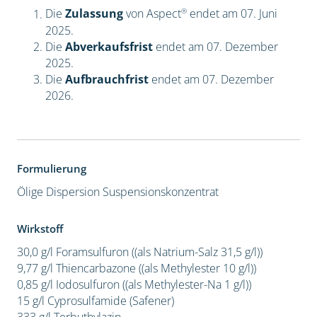
®
Die
Zulassung
von Aspect
endet am 07. Juni
2025.
Die
Abverkaufsfrist
endet am 07. Dezember
2025.
Die
Aufbrauchfrist
endet am 07. Dezember
2026.
Formulierung
Ölige Dispersion
Suspensionskonzentrat
Wirkstoff
30,0 g/l Foramsulfuron ((als Natrium-Salz 31,5 g/l))
9,77 g/l Thiencarbazone ((als Methylester 10 g/l))
0,85 g/l Iodosulfuron ((als Methylester-Na 1 g/l))
15 g/l Cyprosulfamide (Safener)
333 g/l Terbuthylazin