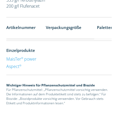
200 g/l Flufenacet
Artikelnummer
Verpackungsgröße
Palettenei
Einzelprodukte
®
MaisTer
power
®
Aspect
Wichtiger Hinweis für Pflanzenschutzmittel und Biozide
Für Pflanzenschutzmittel: „Pflanzenschutzmittel vorsichtig verwenden.
Die Informationen auf dem Produktetikett sind stets zu befolgen.“ Für
Biozide: „Biozidprodukte vorsichtig verwenden. Vor Gebrauch stets
Etikett und Produktinformationen lesen.“