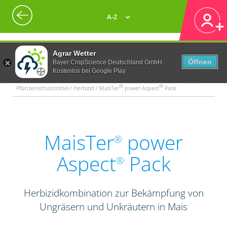
A-Z
Agrar Wetter
Öffnen
Bayer CropScience Deutschland GmbH
Kostenlos bei Google Play
®
®
Pflanzenschutzmittel / Herbizid / MaisTer
power Aspect
Pack
MaisTer
power
®
Aspect
Pack
®
Herbizidkombination zur Bekämpfung von
Ungräsern und Unkräutern in Mais