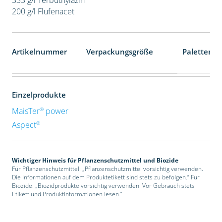
200 g/l Flufenacet
Artikelnummer
Verpackungsgröße
Palettenei
Einzelprodukte
®
MaisTer
power
®
Aspect
Wichtiger Hinweis für Pflanzenschutzmittel und Biozide
Für Pflanzenschutzmittel: „Pflanzenschutzmittel vorsichtig verwenden.
Die Informationen auf dem Produktetikett sind stets zu befolgen.“ Für
Biozide: „Biozidprodukte vorsichtig verwenden. Vor Gebrauch stets
Etikett und Produktinformationen lesen.“