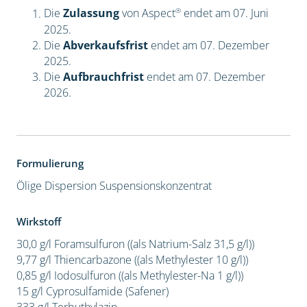
®
Die
Zulassung
von Aspect
endet am 07. Juni
2025.
Die
Abverkaufsfrist
endet am 07. Dezember
2025.
Die
Aufbrauchfrist
endet am 07. Dezember
2026.
Formulierung
Ölige Dispersion
Suspensionskonzentrat
Wirkstoff
30,0 g/l Foramsulfuron ((als Natrium-Salz 31,5 g/l))
9,77 g/l Thiencarbazone ((als Methylester 10 g/l))
0,85 g/l Iodosulfuron ((als Methylester-Na 1 g/l))
15 g/l Cyprosulfamide (Safener)
333 g/l Terbuthylazin