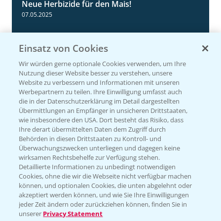
Neue Herbizide für den Mais!
3:11
07.05.2025
Einsatz von Cookies
Wir würden gerne optionale Cookies verwenden, um Ihre
Nutzung dieser Website besser zu verstehen, unsere
Website zu verbessern und Informationen mit unseren
Werbepartnern zu teilen. Ihre Einwilligung umfasst auch
die in der Datenschutzerklärung im Detail dargestellten
Übermittlungen an Empfänger in unsicheren Drittstaaten,
wie insbesondere den USA. Dort besteht das Risiko, dass
Ihre derart übermittelten Daten dem Zugriff durch
NEU: Herbizidmaßnahme im Mais mit
1:02
Behörden in diesen Drittstaaten zu Kontroll- und
MaisTer Power Flexx
Überwachungszwecken unterliegen und dagegen keine
wirksamen Rechtsbehelfe zur Verfügung stehen.
06.05.2025
Detaillierte Informationen zu unbedingt notwendigen
Cookies, ohne die wir die Webseite nicht verfügbar machen
können, und optionalen Cookies, die unten abgelehnt oder
akzeptiert werden können, und wie Sie Ihre Einwilligungen
jeder Zeit ändern oder zurückziehen können, finden Sie in
unserer
Privacy Statement