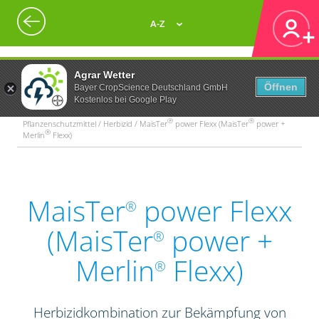
A-Z
Agrar Wetter
Öffnen
Bayer CropScience Deutschland GmbH
Kostenlos bei Google Play
®
®
Pflanzenschutzmittel / Herbizid / MaisTer
power Flexx (MaisTer
power +
®
Merlin
Flexx)
MaisTer
power Flexx
®
(MaisTer
power +
®
Merlin
Flexx)
®
Herbizidkombination zur Bekämpfung von