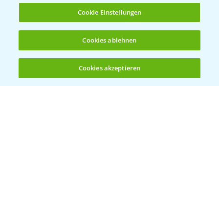
Cookie Einstellungen
Cookies ablehnen
Herbizidstrategie Einmalbehandlung im
1:45
Mais
Cookies akzeptieren
07.05.2025
Öffnen
Bis zu 4 Produkte vergleichen:
(noch 4)
Jetzt die richtige Entscheidung im Mais
2:42
treffen!
30.04.2025