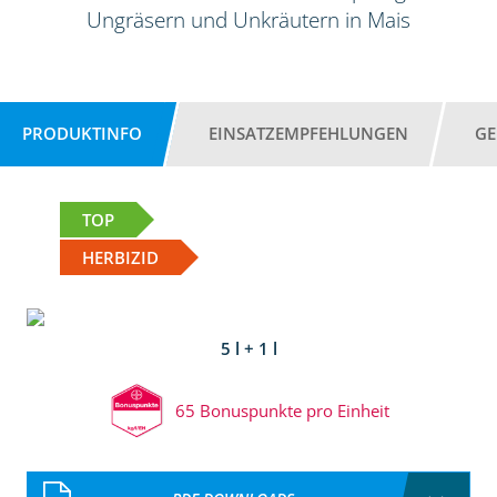
Ungräsern und Unkräutern in Mais
PRODUKTINFO
EINSATZEMPFEHLUNGEN
GE
TOP
HERBIZID
5 l + 1 l
65 Bonuspunkte pro Einheit