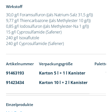
Wirkstoff
30,0 g/l Foramsulfuron ((als Natrium-Salz 31,5 g/l))
9,77 g/l Thiencarbazone ((als Methylester 10 g/l))
0,85 g/l Iodosulfuron ((als Methylester-Na 1 g/l))
15 g/l Cyprosulfamide (Safener)
240 g/l Isoxaflutole
240 g/l Cyprosulfamide (Safener)
Artikelnummer
Verpackungsgröße
Palettene
91463193
Karton 5 l + 1 l Kanister
11
91423434
Karton 10 l + 2 l Kanister
36
Einzelprodukte
®