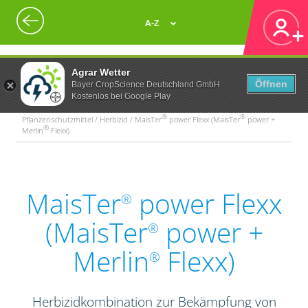
A-Z
Agrar Wetter
Öffnen
Bayer CropScience Deutschland GmbH
Kostenlos bei Google Play
®
®
Pflanzenschutzmittel / Herbizid / MaisTer
power Flexx (MaisTer
power +
®
Merlin
Flexx)
MaisTer
power Flexx
®
(MaisTer
power +
®
Merlin
Flexx)
®
Herbizidkombination zur Bekämpfung von