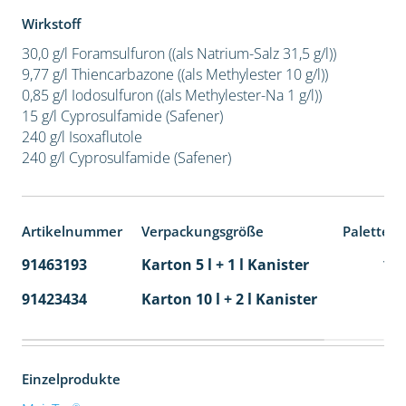
Wirkstoff
30,0 g/l Foramsulfuron ((als Natrium-Salz 31,5 g/l))
9,77 g/l Thiencarbazone ((als Methylester 10 g/l))
0,85 g/l Iodosulfuron ((als Methylester-Na 1 g/l))
15 g/l Cyprosulfamide (Safener)
240 g/l Isoxaflutole
240 g/l Cyprosulfamide (Safener)
Artikelnummer
Verpackungsgröße
Palettene
91463193
Karton 5 l + 1 l Kanister
11
91423434
Karton 10 l + 2 l Kanister
36
Einzelprodukte
®