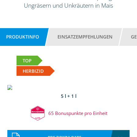
Ungräsern und Unkräutern in Mais
PRODUKTINFO
EINSATZEMPFEHLUNGEN
GE
TOP
HERBIZID
5 l + 1 l
65 Bonuspunkte pro Einheit