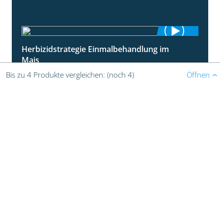
Herbizidstrategie Einmalbehandlung im
1:45
Mais
07.05.2025
Öffnen
Bis zu 4 Produkte vergleichen:
(noch 4)
Jetzt die richtige Entscheidung im Mais
2:42
treffen!
30.04.2025