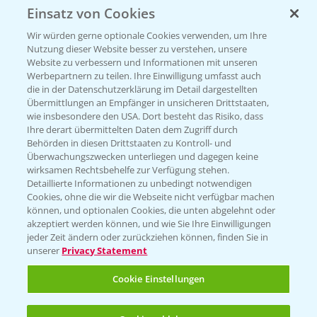
Neue Herbizide für den Mais!
3:11
Einsatz von Cookies
07.05.2025
Wir würden gerne optionale Cookies verwenden, um Ihre
Nutzung dieser Website besser zu verstehen, unsere
Website zu verbessern und Informationen mit unseren
Werbepartnern zu teilen. Ihre Einwilligung umfasst auch
die in der Datenschutzerklärung im Detail dargestellten
Übermittlungen an Empfänger in unsicheren Drittstaaten,
wie insbesondere den USA. Dort besteht das Risiko, dass
Ihre derart übermittelten Daten dem Zugriff durch
Behörden in diesen Drittstaaten zu Kontroll- und
Überwachungszwecken unterliegen und dagegen keine
wirksamen Rechtsbehelfe zur Verfügung stehen.
Detaillierte Informationen zu unbedingt notwendigen
NEU: Herbizidmaßnahme im Mais mit
Cookies, ohne die wir die Webseite nicht verfügbar machen
1:02
können, und optionalen Cookies, die unten abgelehnt oder
MaisTer Power Flexx
akzeptiert werden können, und wie Sie Ihre Einwilligungen
06.05.2025
jeder Zeit ändern oder zurückziehen können, finden Sie in
unserer
Privacy Statement
Cookie Einstellungen