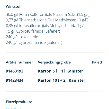
Wirkstoff
30,0 g/l Foramsulfuron ((als Natrium-Salz 31,5 g/l))
9,77 g/l Thiencarbazone ((als Methylester 10 g/l))
0,85 g/l Iodosulfuron ((als Methylester-Na 1 g/l))
15 g/l Cyprosulfamide (Safener)
240 g/l Isoxaflutole
240 g/l Cyprosulfamide (Safener)
Artikelnummer
Verpackungsgröße
Palettene
91463193
Karton 5 l + 1 l Kanister
11
91423434
Karton 10 l + 2 l Kanister
36
Einzelprodukte
®