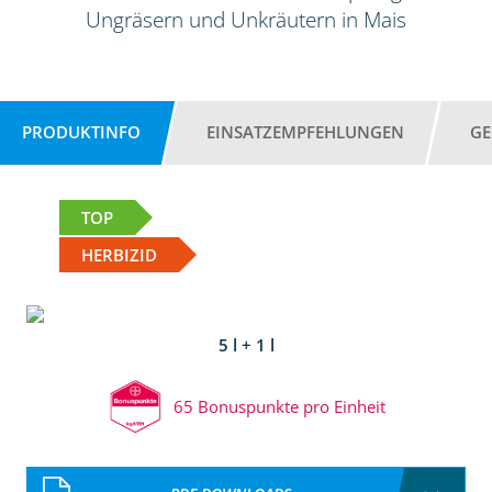
Ungräsern und Unkräutern in Mais
PRODUKTINFO
EINSATZEMPFEHLUNGEN
GE
TOP
HERBIZID
5 l + 1 l
65 Bonuspunkte pro Einheit