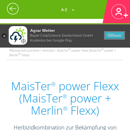
A-Z
Agrar Wetter
Öffnen
Bayer CropScience Deutschland GmbH
Kostenlos bei Google Play
®
®
Pflanzenschutzmittel / Herbizid / MaisTer
power Flexx (MaisTer
power +
®
Merlin
Flexx)
MaisTer
power Flexx
®
(MaisTer
power +
®
Merlin
Flexx)
®
Herbizidkombination zur Bekämpfung von