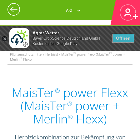
A-Z
Agrar Wetter
Öffnen
Bayer CropScience Deutschland GmbH
Kostenlos bei Google Play
®
®
Pflanzenschutzmittel / Herbizid / MaisTer
power Flexx (MaisTer
power +
®
Merlin
Flexx)
MaisTer
power Flexx
®
(MaisTer
power +
®
Merlin
Flexx)
®
Herbizidkombination zur Bekämpfung von