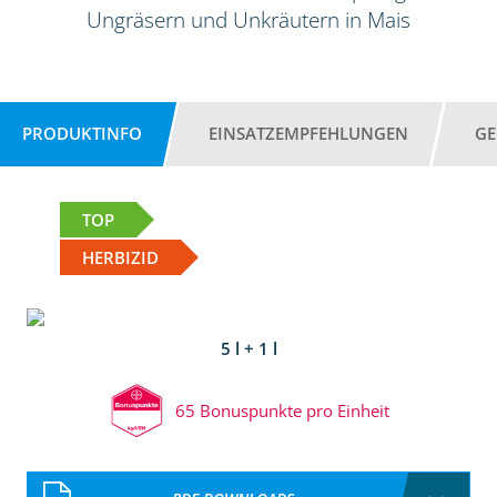
Ungräsern und Unkräutern in Mais
PRODUKTINFO
EINSATZEMPFEHLUNGEN
GE
TOP
HERBIZID
5 l + 1 l
65 Bonuspunkte pro Einheit