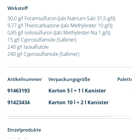
Wirkstoff
30,0 g/l Foramsulfuron ((als Natrium-Salz 31,5 g/l))
9,77 g/l Thiencarbazone ((als Methylester 10 g/l))
0,85 g/l Iodosulfuron ((als Methylester-Na 1 g/l))
15 g/l Cyprosulfamide (Safener)
240 g/l Isoxaflutole
240 g/l Cyprosulfamide (Safener)
Artikelnummer
Verpackungsgröße
Palettene
91463193
Karton 5 l + 1 l Kanister
11
91423434
Karton 10 l + 2 l Kanister
36
Einzelprodukte
®