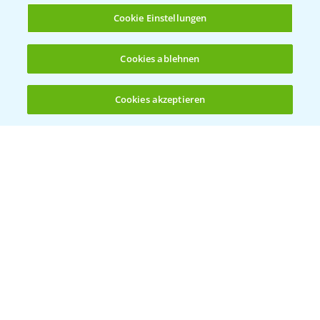
Cookie Einstellungen
Cookies ablehnen
Herbizidstrategie Einmalbehandlung im
1:45
Mais
Cookies akzeptieren
07.05.2025
Öffnen
Bis zu 4 Produkte vergleichen:
(noch 4)
Jetzt die richtige Entscheidung im Mais
2:42
treffen!
30.04.2025