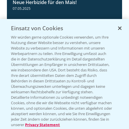
Neue Herbizide für den Mais!
3:11
07.05.2025
Einsatz von Cookies
Wir würden gerne optionale Cookies verwenden, um Ihre
Nutzung dieser Website besser zu verstehen, unsere
Website zu verbessern und Informationen mit unseren
Werbepartnern zu teilen. Ihre Einwilligung umfasst auch
die in der Datenschutzerklärung im Detail dargestellten
Übermittlungen an Empfänger in unsicheren Drittstaaten,
wie insbesondere den USA. Dort besteht das Risiko, dass
Ihre derart übermittelten Daten dem Zugriff durch
NEU: Herbizidmaßnahme im Mais mit
1:02
Behörden in diesen Drittstaaten zu Kontroll- und
MaisTer Power Flexx
Überwachungszwecken unterliegen und dagegen keine
wirksamen Rechtsbehelfe zur Verfügung stehen.
06.05.2025
Detaillierte Informationen zu unbedingt notwendigen
Cookies, ohne die wir die Webseite nicht verfügbar machen
können, und optionalen Cookies, die unten abgelehnt oder
akzeptiert werden können, und wie Sie Ihre Einwilligungen
jeder Zeit ändern oder zurückziehen können, finden Sie in
unserer
Privacy Statement