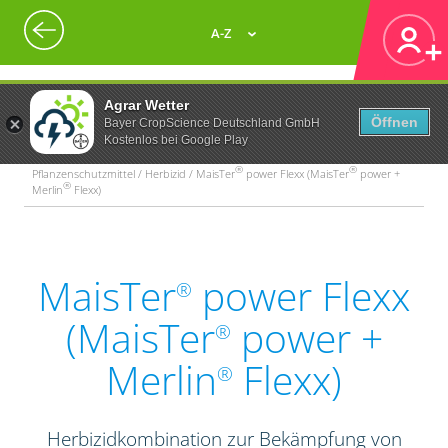
A-Z
Agrar Wetter
Öffnen
Bayer CropScience Deutschland GmbH
Kostenlos bei Google Play
®
®
Pflanzenschutzmittel / Herbizid / MaisTer
power Flexx (MaisTer
power +
®
Merlin
Flexx)
MaisTer
power Flexx
®
(MaisTer
power +
®
Merlin
Flexx)
®
Herbizidkombination zur Bekämpfung von