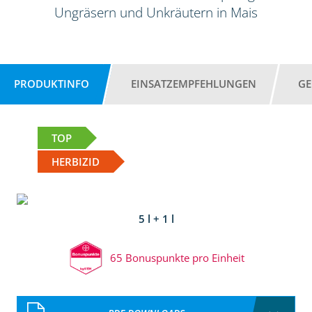
Ungräsern und Unkräutern in Mais
PRODUKTINFO
EINSATZEMPFEHLUNGEN
GE
TOP
HERBIZID
5 l + 1 l
65 Bonuspunkte pro Einheit