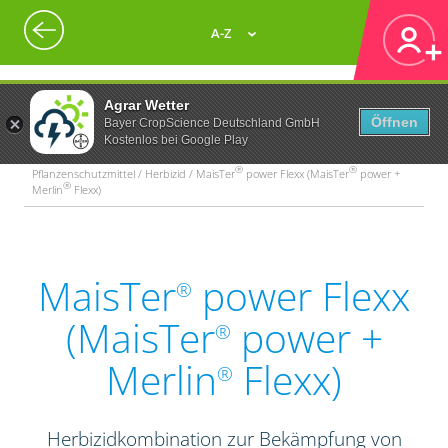
A-Z
Agrar Wetter
Öffnen
Bayer CropScience Deutschland GmbH
Kostenlos bei Google Play
®
®
Pflanzenschutzmittel / Herbizid / MaisTer
power Flexx (MaisTer
power +
®
Merlin
Flexx)
MaisTer
power Flexx
®
(MaisTer
power +
®
Merlin
Flexx)
®
Herbizidkombination zur Bekämpfung von