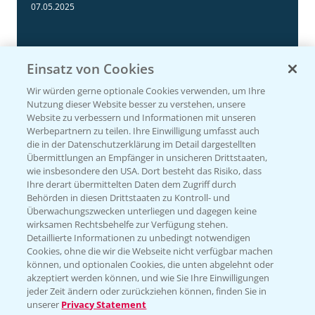
3:11
07.05.2025
Einsatz von Cookies
Wir würden gerne optionale Cookies verwenden, um Ihre
Nutzung dieser Website besser zu verstehen, unsere
Website zu verbessern und Informationen mit unseren
Werbepartnern zu teilen. Ihre Einwilligung umfasst auch
die in der Datenschutzerklärung im Detail dargestellten
Übermittlungen an Empfänger in unsicheren Drittstaaten,
wie insbesondere den USA. Dort besteht das Risiko, dass
Ihre derart übermittelten Daten dem Zugriff durch
NEU: Herbizidmaßnahme im Mais mit
1:02
Behörden in diesen Drittstaaten zu Kontroll- und
MaisTer Power Flexx
Überwachungszwecken unterliegen und dagegen keine
wirksamen Rechtsbehelfe zur Verfügung stehen.
06.05.2025
Detaillierte Informationen zu unbedingt notwendigen
Cookies, ohne die wir die Webseite nicht verfügbar machen
können, und optionalen Cookies, die unten abgelehnt oder
akzeptiert werden können, und wie Sie Ihre Einwilligungen
jeder Zeit ändern oder zurückziehen können, finden Sie in
unserer
Privacy Statement