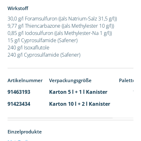
Wirkstoff
30,0 g/l Foramsulfuron ((als Natrium-Salz 31,5 g/l))
9,77 g/l Thiencarbazone ((als Methylester 10 g/l))
0,85 g/l Iodosulfuron ((als Methylester-Na 1 g/l))
15 g/l Cyprosulfamide (Safener)
240 g/l Isoxaflutole
240 g/l Cyprosulfamide (Safener)
Artikelnummer
Verpackungsgröße
Palettene
91463193
Karton 5 l + 1 l Kanister
11
91423434
Karton 10 l + 2 l Kanister
36
Einzelprodukte
®