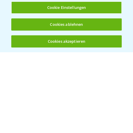
Cookie Einstellungen
Herbizidstrategie Einmalbehandlung im
Cookies ablehnen
1:45
Mais
07.05.2025
Cookies akzeptieren
Öffnen
Bis zu 4 Produkte vergleichen:
(noch 4)
Jetzt die richtige Entscheidung im Mais
2:42
treffen!
30.04.2025