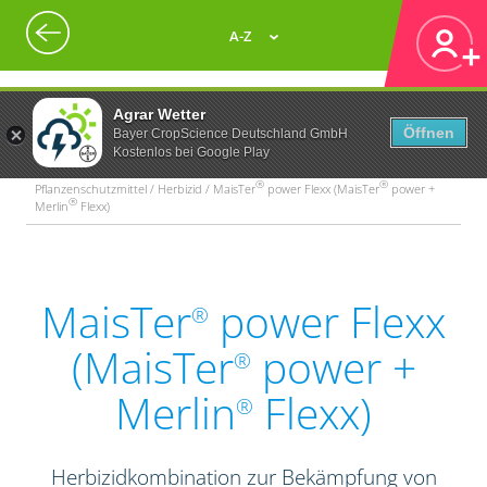
A-Z
Agrar Wetter
Öffnen
Bayer CropScience Deutschland GmbH
Kostenlos bei Google Play
®
®
Pflanzenschutzmittel / Herbizid / MaisTer
power Flexx (MaisTer
power +
®
Merlin
Flexx)
MaisTer
power Flexx
®
(MaisTer
power +
®
Merlin
Flexx)
®
Herbizidkombination zur Bekämpfung von