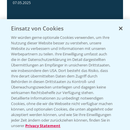
Neue Herbizide für den Mais!
3:11
07.05.2025
Einsatz von Cookies
Wir würden gerne optionale Cookies verwenden, um Ihre
Nutzung dieser Website besser zu verstehen, unsere
Website zu verbessern und Informationen mit unseren
Werbepartnern zu teilen. Ihre Einwilligung umfasst auch
die in der Datenschutzerklärung im Detail dargestellten
Übermittlungen an Empfänger in unsicheren Drittstaaten,
wie insbesondere den USA. Dort besteht das Risiko, dass
Ihre derart übermittelten Daten dem Zugriff durch
NEU: Herbizidmaßnahme im Mais mit
1:02
Behörden in diesen Drittstaaten zu Kontroll- und
MaisTer Power Flexx
Überwachungszwecken unterliegen und dagegen keine
wirksamen Rechtsbehelfe zur Verfügung stehen.
06.05.2025
Detaillierte Informationen zu unbedingt notwendigen
Cookies, ohne die wir die Webseite nicht verfügbar machen
können, und optionalen Cookies, die unten abgelehnt oder
akzeptiert werden können, und wie Sie Ihre Einwilligungen
jeder Zeit ändern oder zurückziehen können, finden Sie in
unserer
Privacy Statement