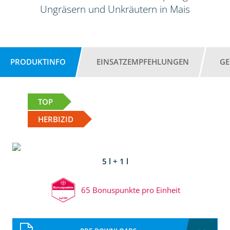
Ungräsern und Unkräutern in Mais
PRODUKTINFO
EINSATZEMPFEHLUNGEN
GE
TOP
HERBIZID
5 l + 1 l
65 Bonuspunkte pro Einheit