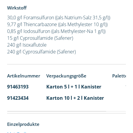
Wirkstoff
30,0 g/l Foramsulfuron ((als Natrium-Salz 31,5 g/l))
9,77 g/l Thiencarbazone ((als Methylester 10 g/l))
0,85 g/l Iodosulfuron ((als Methylester-Na 1 g/l))
15 g/l Cyprosulfamide (Safener)
240 g/l Isoxaflutole
240 g/l Cyprosulfamide (Safener)
Artikelnummer
Verpackungsgröße
Palettene
91463193
Karton 5 l + 1 l Kanister
11
91423434
Karton 10 l + 2 l Kanister
36
Einzelprodukte
®