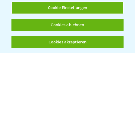
Cookie Einstellungen
Herbizidstrategie Einmalbehandlung im
Cookies ablehnen
1:45
Mais
07.05.2025
Cookies akzeptieren
Öffnen
Bis zu 4 Produkte vergleichen:
(noch 4)
Jetzt die richtige Entscheidung im Mais
2:42
treffen!
30.04.2025