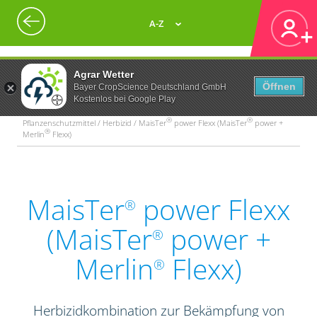
A-Z
Agrar Wetter
Öffnen
Bayer CropScience Deutschland GmbH
Kostenlos bei Google Play
®
®
Pflanzenschutzmittel / Herbizid / MaisTer
power Flexx (MaisTer
power +
®
Merlin
Flexx)
MaisTer
power Flexx
®
(MaisTer
power +
®
Merlin
Flexx)
®
Herbizidkombination zur Bekämpfung von