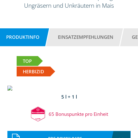
Ungräsern und Unkräutern in Mais
PRODUKTINFO
EINSATZEMPFEHLUNGEN
GE
TOP
HERBIZID
5 l + 1 l
65 Bonuspunkte pro Einheit