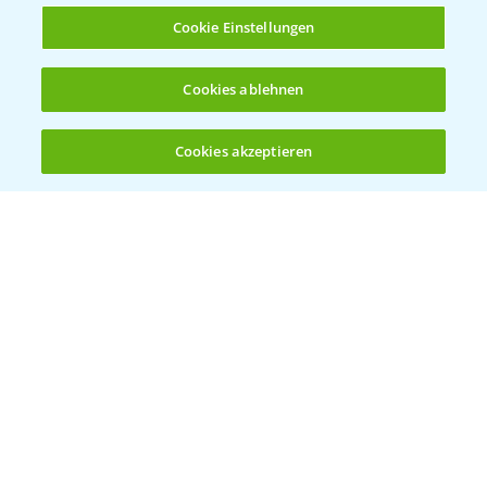
Cookie Einstellungen
Herbizidstrategie Einmalbehandlung im
Cookies ablehnen
1:45
Mais
07.05.2025
Cookies akzeptieren
Öffnen
Bis zu 4 Produkte vergleichen:
(noch 4)
Jetzt die richtige Entscheidung im Mais
2:42
treffen!
30.04.2025