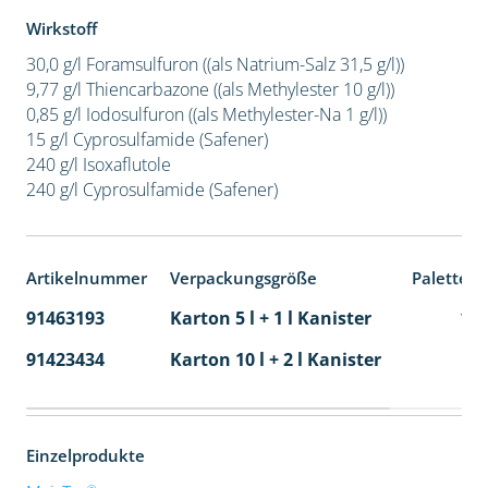
Wirkstoff
30,0 g/l Foramsulfuron ((als Natrium-Salz 31,5 g/l))
9,77 g/l Thiencarbazone ((als Methylester 10 g/l))
0,85 g/l Iodosulfuron ((als Methylester-Na 1 g/l))
15 g/l Cyprosulfamide (Safener)
240 g/l Isoxaflutole
240 g/l Cyprosulfamide (Safener)
Artikelnummer
Verpackungsgröße
Palettene
91463193
Karton 5 l + 1 l Kanister
11
91423434
Karton 10 l + 2 l Kanister
36
Einzelprodukte
®