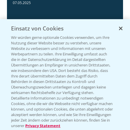
3:11
07.05.2025
Einsatz von Cookies
Wir würden gerne optionale Cookies verwenden, um Ihre
Nutzung dieser Website besser zu verstehen, unsere
Website zu verbessern und Informationen mit unseren
Werbepartnern zu teilen. Ihre Einwilligung umfasst auch
die in der Datenschutzerklärung im Detail dargestellten
Übermittlungen an Empfänger in unsicheren Drittstaaten,
wie insbesondere den USA. Dort besteht das Risiko, dass
Ihre derart übermittelten Daten dem Zugriff durch
NEU: Herbizidmaßnahme im Mais mit
1:02
Behörden in diesen Drittstaaten zu Kontroll- und
MaisTer Power Flexx
Überwachungszwecken unterliegen und dagegen keine
wirksamen Rechtsbehelfe zur Verfügung stehen.
06.05.2025
Detaillierte Informationen zu unbedingt notwendigen
Cookies, ohne die wir die Webseite nicht verfügbar machen
können, und optionalen Cookies, die unten abgelehnt oder
akzeptiert werden können, und wie Sie Ihre Einwilligungen
jeder Zeit ändern oder zurückziehen können, finden Sie in
unserer
Privacy Statement