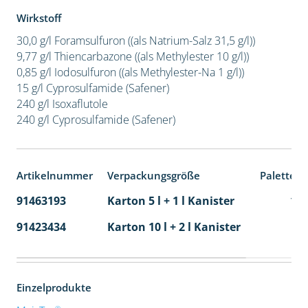
Wirkstoff
30,0 g/l Foramsulfuron ((als Natrium-Salz 31,5 g/l))
9,77 g/l Thiencarbazone ((als Methylester 10 g/l))
0,85 g/l Iodosulfuron ((als Methylester-Na 1 g/l))
15 g/l Cyprosulfamide (Safener)
240 g/l Isoxaflutole
240 g/l Cyprosulfamide (Safener)
Artikelnummer
Verpackungsgröße
Palettene
91463193
Karton 5 l + 1 l Kanister
11
91423434
Karton 10 l + 2 l Kanister
36
Einzelprodukte
®