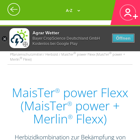
A-Z
Agrar Wetter
Öffnen
Bayer CropScience Deutschland GmbH
Kostenlos bei Google Play
®
®
Pflanzenschutzmittel / Herbizid / MaisTer
power Flexx (MaisTer
power +
®
Merlin
Flexx)
MaisTer
power Flexx
®
(MaisTer
power +
®
Merlin
Flexx)
®
Herbizidkombination zur Bekämpfung von