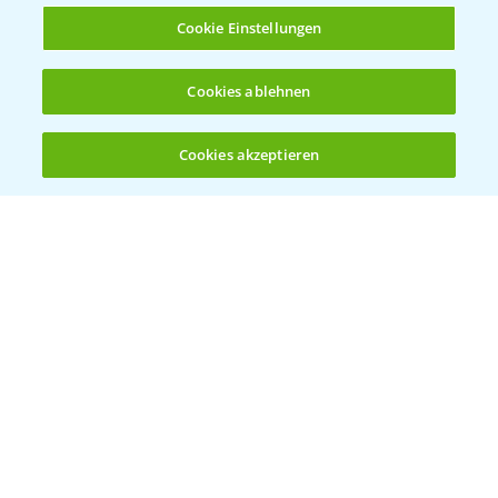
Cookie Einstellungen
Herbizidstrategie Einmalbehandlung im
Cookies ablehnen
1:45
Mais
07.05.2025
Cookies akzeptieren
Öffnen
Bis zu 4 Produkte vergleichen:
(noch 4)
Jetzt die richtige Entscheidung im Mais
2:42
treffen!
30.04.2025