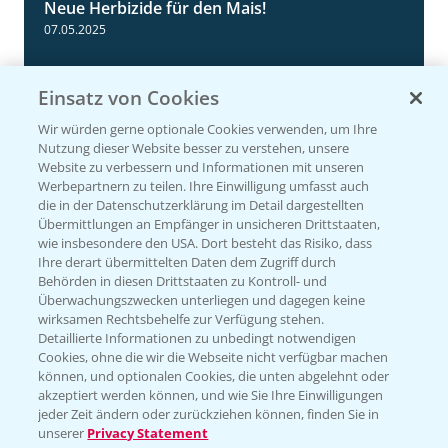
Neue Herbizide für den Mais!
3:11
07.05.2025
Einsatz von Cookies
Wir würden gerne optionale Cookies verwenden, um Ihre
Nutzung dieser Website besser zu verstehen, unsere
Website zu verbessern und Informationen mit unseren
Werbepartnern zu teilen. Ihre Einwilligung umfasst auch
die in der Datenschutzerklärung im Detail dargestellten
Übermittlungen an Empfänger in unsicheren Drittstaaten,
wie insbesondere den USA. Dort besteht das Risiko, dass
Ihre derart übermittelten Daten dem Zugriff durch
NEU: Herbizidmaßnahme im Mais mit
1:02
Behörden in diesen Drittstaaten zu Kontroll- und
MaisTer Power Flexx
Überwachungszwecken unterliegen und dagegen keine
wirksamen Rechtsbehelfe zur Verfügung stehen.
06.05.2025
Detaillierte Informationen zu unbedingt notwendigen
Cookies, ohne die wir die Webseite nicht verfügbar machen
können, und optionalen Cookies, die unten abgelehnt oder
akzeptiert werden können, und wie Sie Ihre Einwilligungen
jeder Zeit ändern oder zurückziehen können, finden Sie in
unserer
Privacy Statement