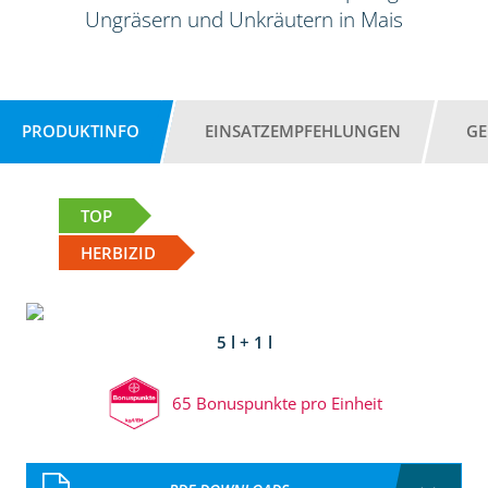
Ungräsern und Unkräutern in Mais
PRODUKTINFO
EINSATZEMPFEHLUNGEN
GE
TOP
HERBIZID
5 l + 1 l
65 Bonuspunkte pro Einheit