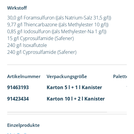
Wirkstoff
30,0 g/l Foramsulfuron ((als Natrium-Salz 31,5 g/l))
9,77 g/l Thiencarbazone ((als Methylester 10 g/l))
0,85 g/l Iodosulfuron ((als Methylester-Na 1 g/l))
15 g/l Cyprosulfamide (Safener)
240 g/l Isoxaflutole
240 g/l Cyprosulfamide (Safener)
Artikelnummer
Verpackungsgröße
Palettene
91463193
Karton 5 l + 1 l Kanister
11
91423434
Karton 10 l + 2 l Kanister
36
Einzelprodukte
®