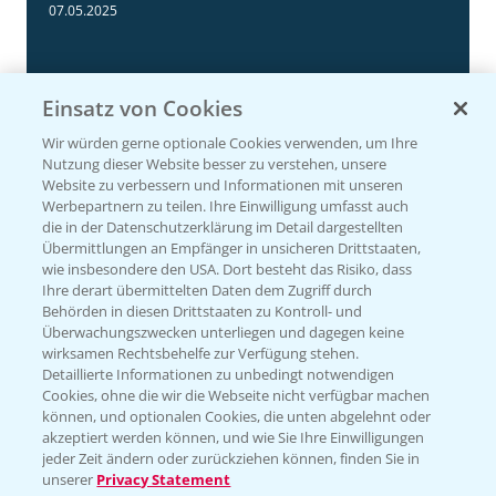
3:11
07.05.2025
Einsatz von Cookies
Wir würden gerne optionale Cookies verwenden, um Ihre
Nutzung dieser Website besser zu verstehen, unsere
Website zu verbessern und Informationen mit unseren
Werbepartnern zu teilen. Ihre Einwilligung umfasst auch
die in der Datenschutzerklärung im Detail dargestellten
Übermittlungen an Empfänger in unsicheren Drittstaaten,
wie insbesondere den USA. Dort besteht das Risiko, dass
NEU: Herbizidmaßnahme im Mais mit
Ihre derart übermittelten Daten dem Zugriff durch
1:02
MaisTer Power Flexx
Behörden in diesen Drittstaaten zu Kontroll- und
Überwachungszwecken unterliegen und dagegen keine
06.05.2025
wirksamen Rechtsbehelfe zur Verfügung stehen.
Detaillierte Informationen zu unbedingt notwendigen
Cookies, ohne die wir die Webseite nicht verfügbar machen
können, und optionalen Cookies, die unten abgelehnt oder
akzeptiert werden können, und wie Sie Ihre Einwilligungen
jeder Zeit ändern oder zurückziehen können, finden Sie in
unserer
Privacy Statement