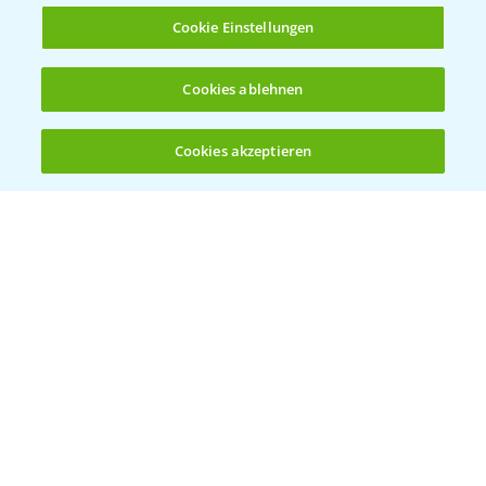
Cookie Einstellungen
Herbizidstrategie Einmalbehandlung im
Cookies ablehnen
1:45
Mais
07.05.2025
Cookies akzeptieren
Öffnen
Bis zu 4 Produkte vergleichen:
(noch 4)
Jetzt die richtige Entscheidung im Mais
2:42
treffen!
30.04.2025