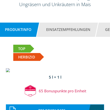
Ungräsern und Unkräutern in Mais
PRODUKTINFO
EINSATZEMPFEHLUNGEN
GE
TOP
HERBIZID
5 l + 1 l
65 Bonuspunkte pro Einheit