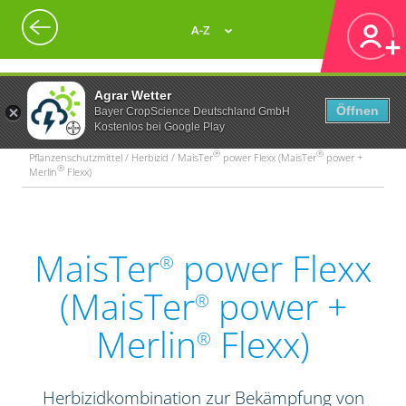
A-Z
Agrar Wetter
Öffnen
Bayer CropScience Deutschland GmbH
Kostenlos bei Google Play
®
®
Pflanzenschutzmittel / Herbizid / MaisTer
power Flexx (MaisTer
power +
®
Merlin
Flexx)
MaisTer
power Flexx
®
(MaisTer
power +
®
Merlin
Flexx)
®
Herbizidkombination zur Bekämpfung von