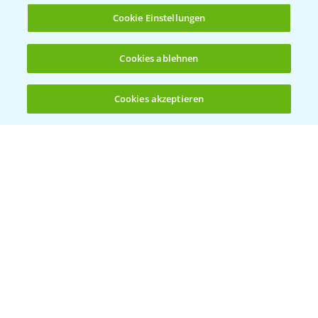
Cookie Einstellungen
Cookies ablehnen
Herbizidstrategie Einmalbehandlung im
1:45
Mais
Cookies akzeptieren
07.05.2025
Öffnen
Bis zu 4 Produkte vergleichen:
(noch 4)
Jetzt die richtige Entscheidung im Mais
2:42
treffen!
30.04.2025