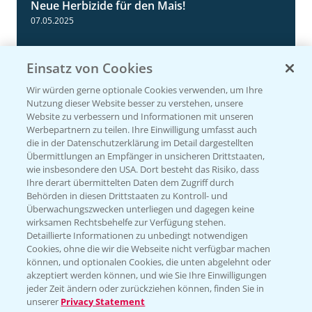
Neue Herbizide für den Mais!
3:11
07.05.2025
Einsatz von Cookies
Wir würden gerne optionale Cookies verwenden, um Ihre
Nutzung dieser Website besser zu verstehen, unsere
Website zu verbessern und Informationen mit unseren
Werbepartnern zu teilen. Ihre Einwilligung umfasst auch
die in der Datenschutzerklärung im Detail dargestellten
Übermittlungen an Empfänger in unsicheren Drittstaaten,
wie insbesondere den USA. Dort besteht das Risiko, dass
Ihre derart übermittelten Daten dem Zugriff durch
NEU: Herbizidmaßnahme im Mais mit
1:02
Behörden in diesen Drittstaaten zu Kontroll- und
MaisTer Power Flexx
Überwachungszwecken unterliegen und dagegen keine
wirksamen Rechtsbehelfe zur Verfügung stehen.
06.05.2025
Detaillierte Informationen zu unbedingt notwendigen
Cookies, ohne die wir die Webseite nicht verfügbar machen
können, und optionalen Cookies, die unten abgelehnt oder
akzeptiert werden können, und wie Sie Ihre Einwilligungen
jeder Zeit ändern oder zurückziehen können, finden Sie in
unserer
Privacy Statement