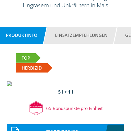
Ungräsern und Unkräutern in Mais
PRODUKTINFO
EINSATZEMPFEHLUNGEN
GE
TOP
HERBIZID
5 l + 1 l
65 Bonuspunkte pro Einheit