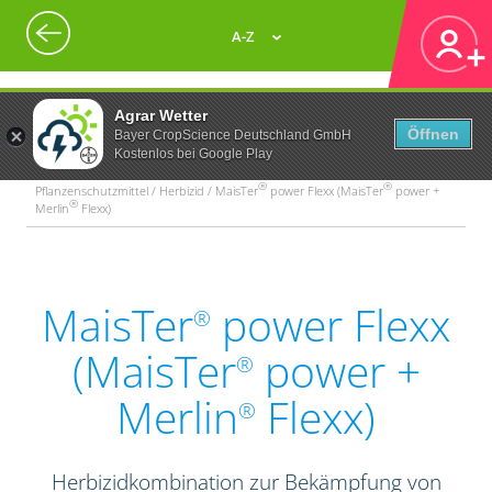
A-Z
Agrar Wetter
Öffnen
Bayer CropScience Deutschland GmbH
Kostenlos bei Google Play
®
®
Pflanzenschutzmittel / Herbizid / MaisTer
power Flexx (MaisTer
power +
®
Merlin
Flexx)
MaisTer
power Flexx
®
(MaisTer
power +
®
Merlin
Flexx)
®
Herbizidkombination zur Bekämpfung von