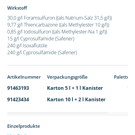
Wirkstoff
30,0 g/l Foramsulfuron ((als Natrium-Salz 31,5 g/l))
9,77 g/l Thiencarbazone ((als Methylester 10 g/l))
0,85 g/l Iodosulfuron ((als Methylester-Na 1 g/l))
15 g/l Cyprosulfamide (Safener)
240 g/l Isoxaflutole
240 g/l Cyprosulfamide (Safener)
Artikelnummer
Verpackungsgröße
Palettene
91463193
Karton 5 l + 1 l Kanister
11
91423434
Karton 10 l + 2 l Kanister
36
Einzelprodukte
®