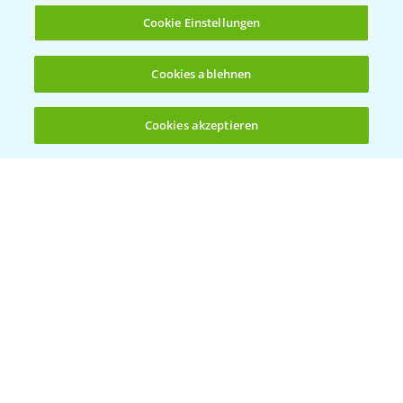
Cookie Einstellungen
Cookies ablehnen
Herbizidstrategie Einmalbehandlung im
1:45
Mais
Cookies akzeptieren
07.05.2025
Öffnen
Bis zu 4 Produkte vergleichen:
(noch 4)
Jetzt die richtige Entscheidung im Mais
2:42
treffen!
30.04.2025