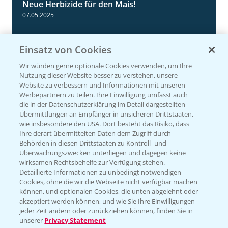
Neue Herbizide für den Mais!
3:11
07.05.2025
Einsatz von Cookies
Wir würden gerne optionale Cookies verwenden, um Ihre
Nutzung dieser Website besser zu verstehen, unsere
Website zu verbessern und Informationen mit unseren
Werbepartnern zu teilen. Ihre Einwilligung umfasst auch
die in der Datenschutzerklärung im Detail dargestellten
Übermittlungen an Empfänger in unsicheren Drittstaaten,
wie insbesondere den USA. Dort besteht das Risiko, dass
Ihre derart übermittelten Daten dem Zugriff durch
NEU: Herbizidmaßnahme im Mais mit
1:02
Behörden in diesen Drittstaaten zu Kontroll- und
MaisTer Power Flexx
Überwachungszwecken unterliegen und dagegen keine
wirksamen Rechtsbehelfe zur Verfügung stehen.
06.05.2025
Detaillierte Informationen zu unbedingt notwendigen
Cookies, ohne die wir die Webseite nicht verfügbar machen
können, und optionalen Cookies, die unten abgelehnt oder
akzeptiert werden können, und wie Sie Ihre Einwilligungen
jeder Zeit ändern oder zurückziehen können, finden Sie in
unserer
Privacy Statement