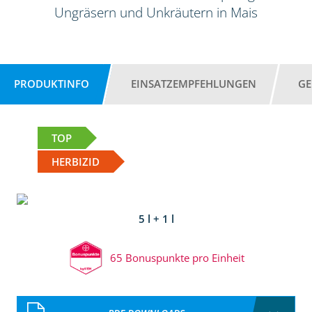
Ungräsern und Unkräutern in Mais
PRODUKTINFO
EINSATZEMPFEHLUNGEN
GE
TOP
HERBIZID
5 l + 1 l
65 Bonuspunkte pro Einheit