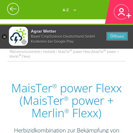
A-Z
Agrar Wetter
Öffnen
Bayer CropScience Deutschland GmbH
Kostenlos bei Google Play
®
®
Pflanzenschutzmittel / Herbizid / MaisTer
power Flexx (MaisTer
power +
®
Merlin
Flexx)
MaisTer
power Flexx
®
(MaisTer
power +
®
Merlin
Flexx)
®
Herbizidkombination zur Bekämpfung von