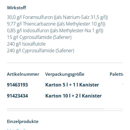
Wirkstoff
30,0 g/l Foramsulfuron ((als Natrium-Salz 31,5 g/l))
9,77 g/l Thiencarbazone ((als Methylester 10 g/l))
0,85 g/l Iodosulfuron ((als Methylester-Na 1 g/l))
15 g/l Cyprosulfamide (Safener)
240 g/l Isoxaflutole
240 g/l Cyprosulfamide (Safener)
Artikelnummer
Verpackungsgröße
Palettene
91463193
Karton 5 l + 1 l Kanister
11
91423434
Karton 10 l + 2 l Kanister
36
Einzelprodukte
®