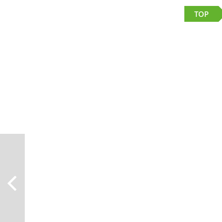
TOP
Herb
Ungräs
im N
gegen 