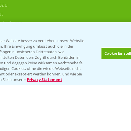
bau
ut
rkulturen
er Website besser zu verstehen, unsere Website
 Ihre Einwilligung umfasst auch die in der
nger in unsicheren Drittstaaten, wie
Cookie Einste
mittelten Daten dem Zugriff durch Behörden in
gen und dagegen keine wirksamen Rechtsbehelfe
digen Cookies, ohne die wir die Webseite nicht
Folgen Sie uns
nt oder akzeptiert werden können, und wie Sie
n Sie in unserer
Privacy Statement