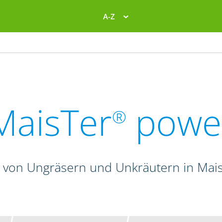
A-Z
MaisTer
powe
®
 von Ungräsern und Unkräutern in Mais