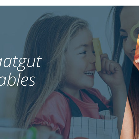
Unkräuter in Tannen
MEHR
MEHR
atgut
ables