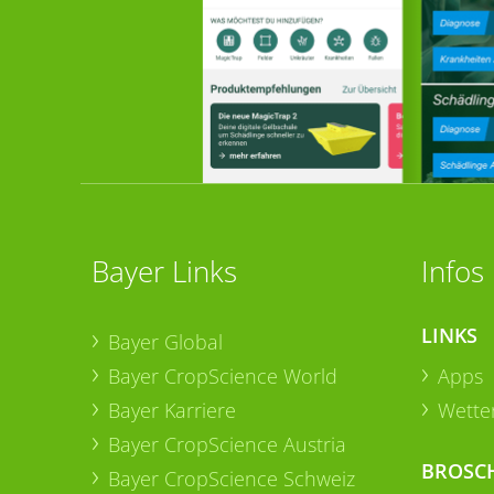
Bayer Links
Infos
LINKS
Bayer Global
Bayer CropScience World
Apps
Bayer Karriere
Wetter
Bayer CropScience Austria
BROSC
Bayer CropScience Schweiz