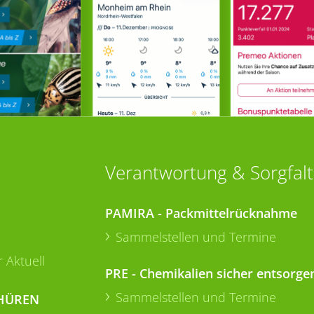
Verantwortung & Sorgfalt
PAMIRA - Packmittelrücknahme
Sammelstellen und Termine
 Aktuell
PRE - Chemikalien sicher entsorge
Sammelstellen und Termine
HÜREN